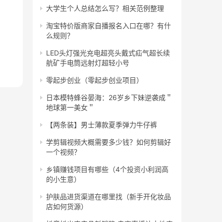
大学生个人总结怎么写？相关范例整理
淘宝特价版商家自播报名入口在哪？有什
么规则？
LED头灯强光充电超亮头戴式疝气超长续
航矿手电筒远射灯超轻小号
零起步创业（零起步创业项目）
日本模特蜂谷晏海：26岁乡下妹逆袭成＂
地球第一美女＂
【两条装】男士薄款夏季弹力牛仔裤
学剪辑视频大概需要多少钱？如何剪辑好
一个视频？
乡镇赚钱项目有哪些（4个投资小利润高
的小生意）
护肤品进货渠道在哪里找（新手开化妆品
店如何货源）