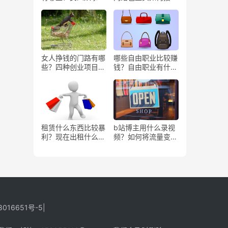
些工作更赚钱？
务？
女人挣钱的门路有哪
哪些自由职业比较赚
些？四种创业项目推
钱？自由职业有什么
荐
好处？
租赁什么东西比较暴
b站博主用什么录视
利？现在出租什么更
频？如何将流量变
有市场？
现？
8016651号-5
|