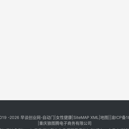
019 -2026
早谈创业网
-
自动门
|
女性健康
|
SiteMAP XML
|
地图
||
渝ICP备1
|
重庆狼图腾电子商务有限公司