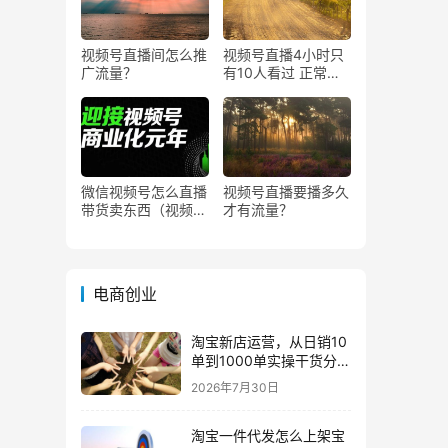
视频号直播间怎么推
视频号直播4小时只
广流量？
有10人看过 正常
吗？
微信视频号怎么直播
视频号直播要播多久
带货卖东西（视频号
才有流量？
0粉丝可以卖货吗）
电商创业
淘宝新店运营，从日销10
单到1000单实操干货分
享！
2026年7月30日
淘宝一件代发怎么上架宝