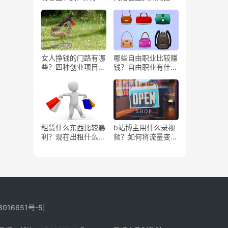
些工作更赚钱？
务？
女人挣钱的门路有哪
哪些自由职业比较赚
些？四种创业项目推
钱？自由职业有什么
荐
好处？
租赁什么东西比较暴
b站博主用什么录视
利？现在出租什么更
频？如何将流量变
有市场？
现？
8016651号-5
|