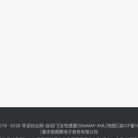
019 -2026
早谈创业网
-
自动门
|
女性健康
|
SiteMAP XML
|
地图
||
渝ICP备1
|
重庆狼图腾电子商务有限公司