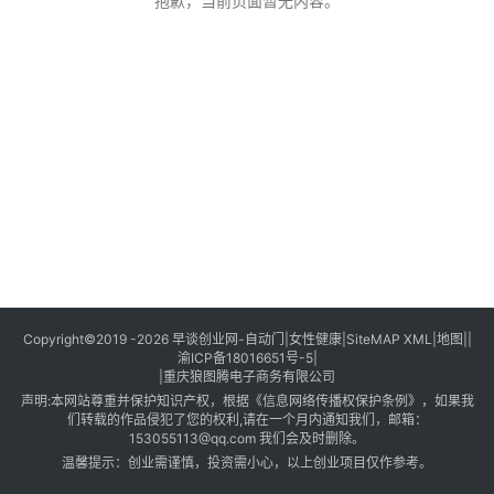
创
抱歉，当前页面暂无内容。
业
创
业
项
目
视
频
号
淘
Copyright©2019 -2026
早谈创业网
-
自动门
|
女性健康
|
SiteMAP XML
|
地图
||
渝ICP备18016651号-5
|
宝
|
重庆狼图腾电子商务有限公司
分
声明:本网站尊重并保护知识产权，根据《信息网络传播权保护条例》，如果我
享
们转载的作品侵犯了您的权利,请在一个月内通知我们，邮箱：
153055113@qq.com
我们会及时删除。
温馨提示：创业需谨慎，投资需小心，以上创业项目仅作参考。