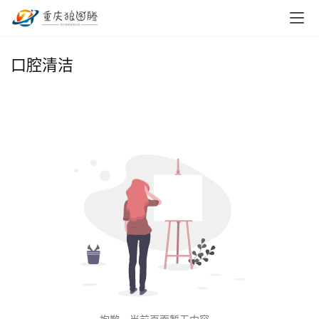
首
口腔清洁
页
小
本
创
业
兼
职
项
目
电
商
投稿