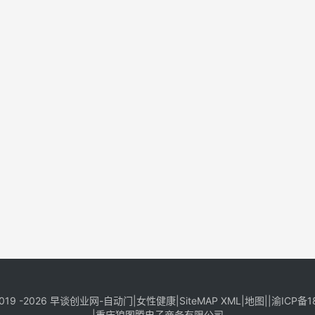
019 -2026
早谈创业网
-
自动门
|
女性健康
|
SiteMAP XML
|
地图
||
渝ICP备1
|
重庆狼图腾电子商务有限公司