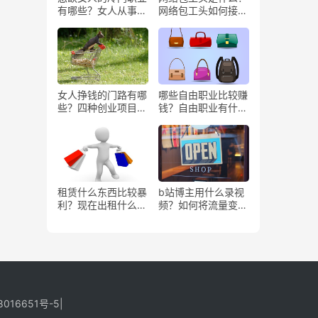
有哪些？女人从事哪
网络包工头如何接业
些工作更赚钱？
务？
女人挣钱的门路有哪
哪些自由职业比较赚
些？四种创业项目推
钱？自由职业有什么
荐
好处？
租赁什么东西比较暴
b站博主用什么录视
利？现在出租什么更
频？如何将流量变
有市场？
现？
8016651号-5
|