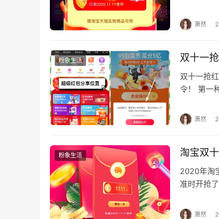
令，打开淘
萧然
双十一抢
粉象生活
双十一抢红
令！ 第一
啦！！ 8领
萧然
淘宝双十
粉象生活
2020年
准时开抢了
8领超级红包
萧然