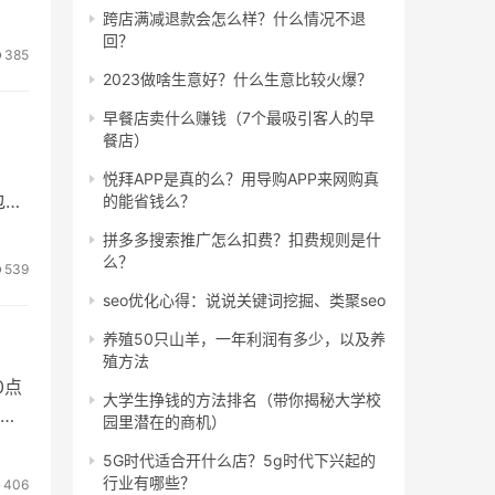
跨店满减退款会怎么样？什么情况不退
回？
385
2023做啥生意好？什么生意比较火爆？
早餐店卖什么赚钱（7个最吸引客人的早
餐店）
悦拜APP是真的么？用导购APP来网购真
包
的能省钱么？
拼多多搜索推广怎么扣费？扣费规则是什
么？
539
seo优化心得：说说关键词挖掘、类聚seo
养殖50只山羊，一年利润有多少，以及养
殖方法
0点
大学生挣钱的方法排名（带你揭秘大学校
！
园里潜在的商机）
5G时代适合开什么店？5g时代下兴起的
行业有哪些？
406