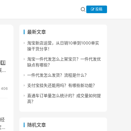
投稿
最新文章
淘宝新店运营，从日销10单到1000单实
操干货分享！
淘宝一件代发怎么上架宝贝？一件代发优
️⃣
缺点有哪些？
既可
一件代发怎么发货？流程是什么？
支付宝挂失还能用吗？有哪些新功能？
406
直通车订单量怎么统计的？成交量如何提
高？
经
随机文章
宝口