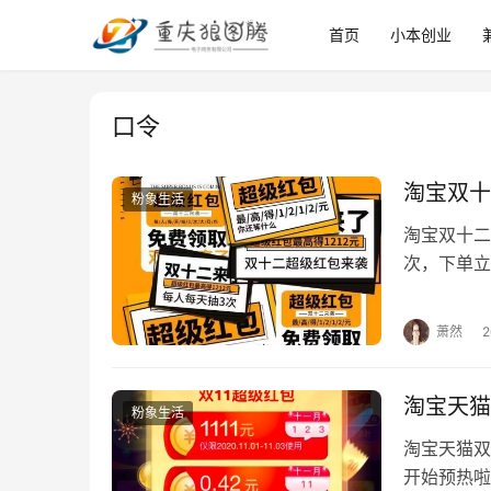
首页
小本创业
口令
淘宝双十
粉象生活
淘宝双十二
次，下单立
领取： 8
萧然
淘宝天猫
粉象生活
淘宝天猫双
开始预热啦