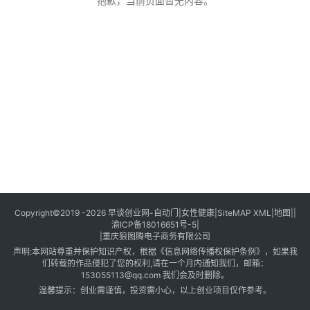
创
抱歉，当前页面暂无内容。
业
创
业
项
目
视
频
号
淘
Copyright©2019 -2026
早谈创业网
-
自动门
|
女性健康
|
SiteMAP XML
|
地图
||
渝ICP备18016651号-5
|
宝
|
重庆狼图腾电子商务有限公司
分
声明:本网站尊重并保护知识产权，根据《信息网络传播权保护条例》，如果我
享
们转载的作品侵犯了您的权利,请在一个月内通知我们，邮箱：
153055113@qq.com 我们会及时删除。
温馨提示：创业需谨慎，投资需小心，以上创业项目仅作参考。