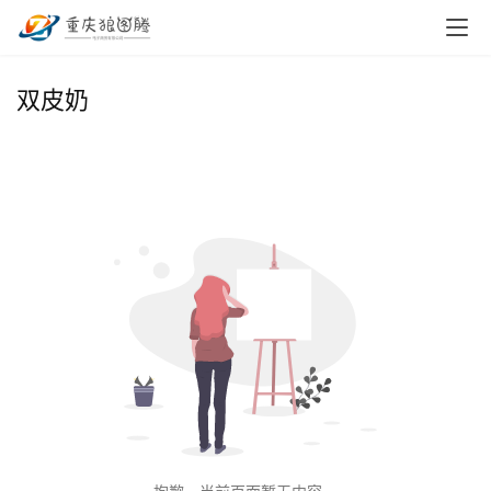
首
双皮奶
页
小
本
创
业
兼
职
项
目
电
商
投稿