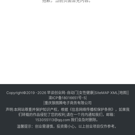
创
抱歉，当前页面暂无内容。
业
创
业
项
目
视
频
号
淘
Copyright©2019 -2026
早谈创业网
-
自动门
|
女性健康
|
SiteMAP XML
|
地图
||
渝ICP备18016651号-5
|
宝
|
重庆狼图腾电子商务有限公司
分
声明:本网站尊重并保护知识产权，根据《信息网络传播权保护条例》，如果我
享
们转载的作品侵犯了您的权利,请在一个月内通知我们，邮箱：
153055113@qq.com 我们会及时删除。
温馨提示：创业需谨慎，投资需小心，以上创业项目仅作参考。