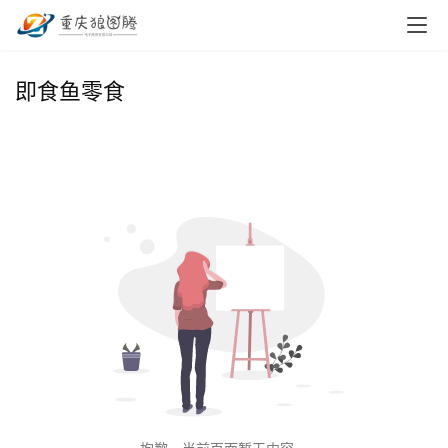
首
即食鱼零食
页
小
本
创
业
兼
职
项
目
电
商
投稿