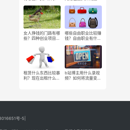
些工作更赚钱？
务？
女人挣钱的门路有哪
哪些自由职业比较赚
些？四种创业项目推
钱？自由职业有什么
荐
好处？
租赁什么东西比较暴
b站博主用什么录视
利？现在出租什么更
频？如何将流量变
有市场？
现？
8016651号-5
|