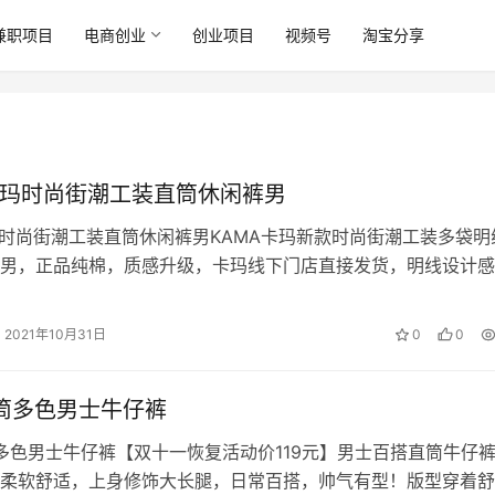
兼职项目
电商创业
创业项目
视频号
淘宝分享
卡玛时尚街潮工装直筒休闲裤男
玛时尚街潮工装直筒休闲裤男KAMA卡玛新款时尚街潮工装多袋明
男，正品纯棉，质感升级，卡玛线下门店直接发货，明线设计感
，抓紧抢购！赠运费险
2021年10月31日
0
0
直筒多色男士牛仔裤
筒多色男士牛仔裤【双十一恢复活动价119元】男士百搭直筒牛仔
柔软舒适，上身修饰大长腿，日常百搭，帅气有型！版型穿着舒