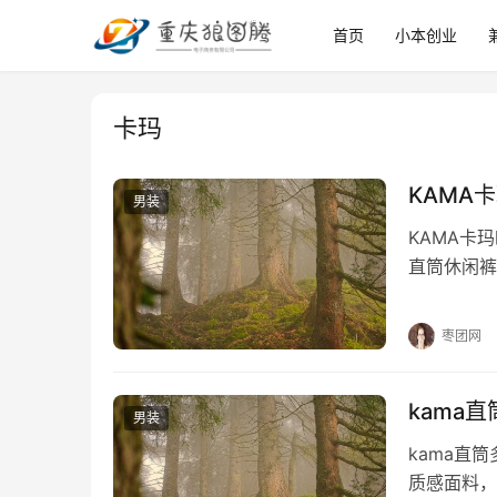
首页
小本创业
卡玛
KAMA
男装
KAMA卡
直筒休闲裤
品质有保障
枣团网
kama
男装
kama直
质感面料，