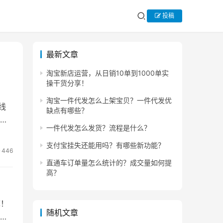
投稿
最新文章
淘宝新店运营，从日销10单到1000单实
操干货分享！
淘宝一件代发怎么上架宝贝？一件代发优
线
缺点有哪些？
，
一件代发怎么发货？流程是什么？
支付宝挂失还能用吗？有哪些新功能？
446
直通车订单量怎么统计的？成交量如何提
高？
裤！
随机文章
适