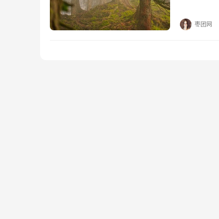
又百搭！赠
枣团网