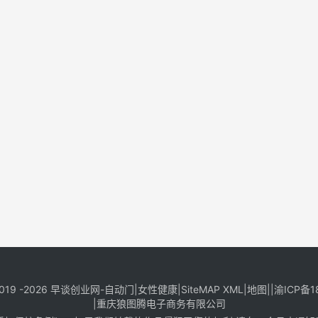
019 -2026
早谈创业网
-
自动门
|
女性健康
|
SiteMAP XML
|
地图
||
渝ICP备1
|
重庆狼图腾电子商务有限公司