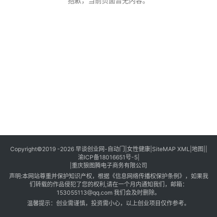
创
抱歉，当前页面暂无内容。
业
创
业
项
目
视
频
号
淘
Copyright©2019 -2026
早谈创业网
-
自动门
|
女性健康
|
SiteMAP XML
|
地图
||
渝ICP备18016651号-5
|
宝
|
重庆狼图腾电子商务有限公司
分
声明:本网站尊重并保护知识产权，根据《信息网络传播权保护条例》，如果我
享
们转载的作品侵犯了您的权利,请在一个月内通知我们，邮箱：
153055113@qq.com 我们会及时删除。
温馨提示：创业需谨慎，投资需小心，以上创业项目仅作参考。