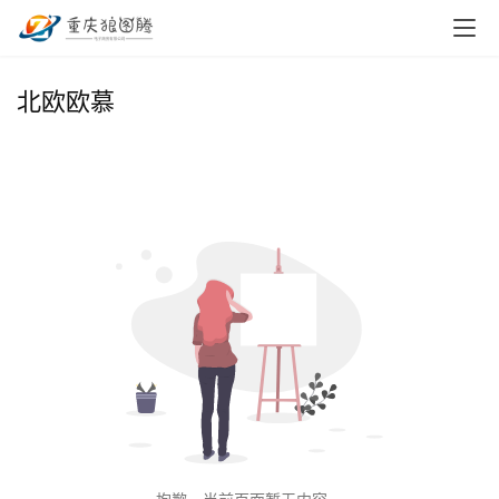
首
北欧欧慕
页
小
本
创
业
兼
职
项
目
电
商
投稿