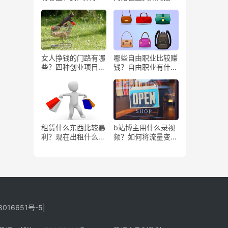
些工作更赚钱？
务？
女人挣钱的门路有哪
哪些自由职业比较赚
些？四种创业项目推
钱？自由职业有什么
荐
好处？
租赁什么东西比较暴
b站博主用什么录视
利？现在出租什么更
频？如何将流量变
有市场？
现？
8016651号-5
|