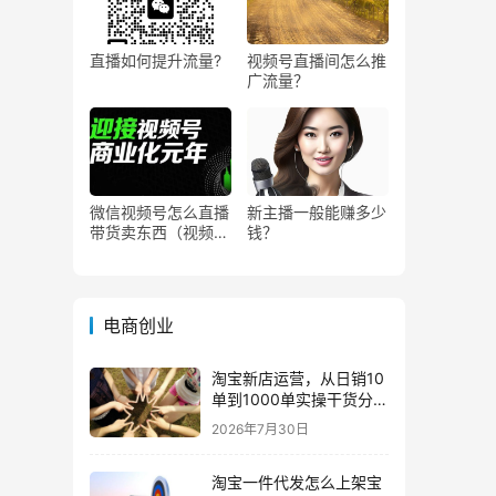
直播如何提升流量?
视频号直播间怎么推
广流量？
微信视频号怎么直播
新主播一般能赚多少
带货卖东西（视频号
钱？
0粉丝可以卖货吗）
电商创业
淘宝新店运营，从日销10
单到1000单实操干货分
享！
2026年7月30日
淘宝一件代发怎么上架宝