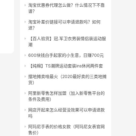
淘宝优惠券代理怎么做？什么情况下不靠
谱？
淘宝补差价链接可以申请退款吗？如何
退？
【百人验货】冠.军卫衣男装情侣装运动服
潮
600块钱白手起家的小生意，日赚700元
【纯棉】TS潮牌运动套装ins休闲两件套
摆地摊卖啥最火（2020最好卖的三类地摊
货）
阿里新零售怎样加盟（加入新零售平台的
条件及费用）
网店开起来怎么经营没效果可以申请退款
吗
阿玛尼手表的价格女款（阿玛尼女表官网
售价）