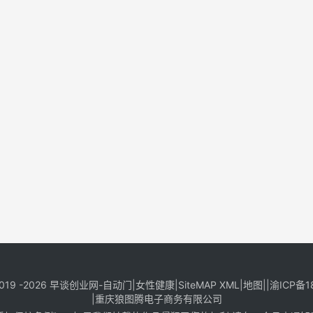
019 -2026
早谈创业网
-
自动门
|
女性健康
|
SiteMAP XML
|
地图
||
渝ICP备1
|
重庆狼图腾电子商务有限公司