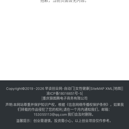
创
抱歉，当前页面暂无内容。
业
创
业
项
目
视
频
号
淘
Copyright©2019 -2026
早谈创业网
-
自动门
|
女性健康
|
SiteMAP XML
|
地图
||
渝ICP备18016651号-5
|
宝
|
重庆狼图腾电子商务有限公司
分
声明:本网站尊重并保护知识产权，根据《信息网络传播权保护条例》，如果我
享
们转载的作品侵犯了您的权利,请在一个月内通知我们，邮箱：
153055113@qq.com 我们会及时删除。
温馨提示：创业需谨慎，投资需小心，以上创业项目仅作参考。