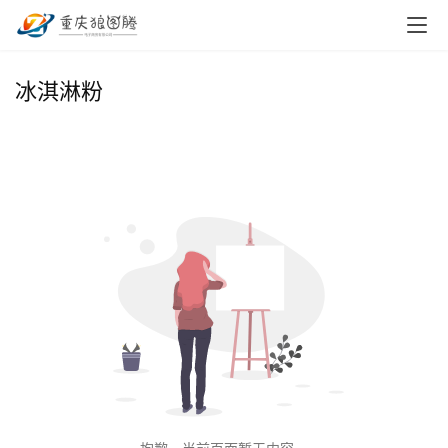
首
冰淇淋粉
页
小
本
创
业
兼
职
项
目
电
商
投稿