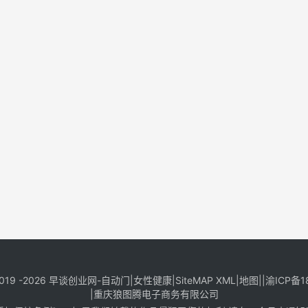
019 -2026
早谈创业网
-
自动门
|
女性健康
|
SiteMAP XML
|
地图
||
渝ICP备1
|
重庆狼图腾电子商务有限公司