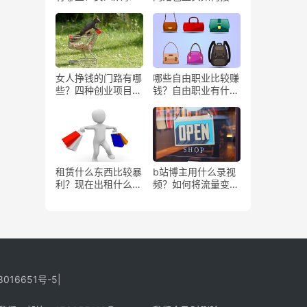
些工作更赚钱？
务？
女人挣钱的门路有哪
哪些自由职业比较赚
些？四种创业项目推
钱？自由职业有什么
荐
好处？
租赁什么东西比较暴
b站博主用什么录视
利？现在出租什么更
频？如何将流量变
有市场？
现？
8016651号-5
|