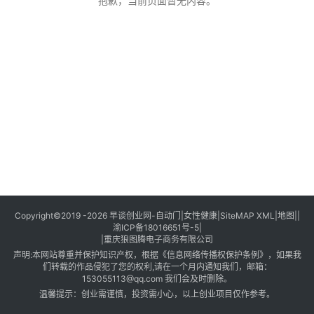
创
抱歉，当前页面暂无内容。
业
创
业
项
目
视
频
号
淘
Copyright©2019 -2026
早谈创业网
-
自动门
|
女性健康
|
SiteMAP XML
|
地图
||
渝ICP备18016651号-5
|
宝
|
重庆狼图腾电子商务有限公司
分
声明:本网站尊重并保护知识产权，根据《信息网络传播权保护条例》，如果我
享
们转载的作品侵犯了您的权利,请在一个月内通知我们，邮箱：
153055113@qq.com 我们会及时删除。
温馨提示：创业需谨慎，投资需小心，以上创业项目仅作参考。