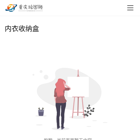
首
内衣收纳盒
页
小
本
创
业
兼
职
项
目
电
商
投稿