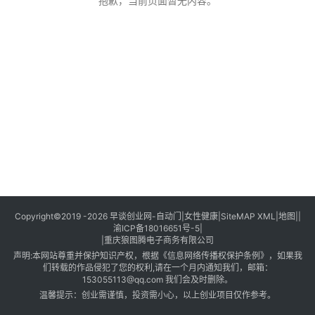
创
抱歉，当前页面暂无内容。
业
创
业
项
目
视
频
号
淘
Copyright©2019 -2026
早谈创业网
-
自动门
|
女性健康
|
SiteMAP XML
|
地图
||
渝ICP备18016651号-5
|
宝
|
重庆狼图腾电子商务有限公司
分
声明:本网站尊重并保护知识产权，根据《信息网络传播权保护条例》，如果我
享
们转载的作品侵犯了您的权利,请在一个月内通知我们，邮箱：
153055113@qq.com 我们会及时删除。
温馨提示：创业需谨慎，投资需小心，以上创业项目仅作参考。