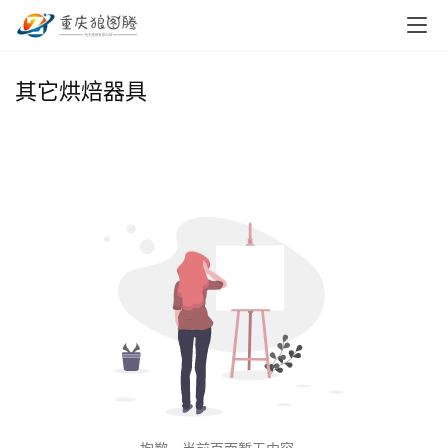
首
其它烘焙器具
页
小
本
创
业
兼
职
项
目
电
商
投稿