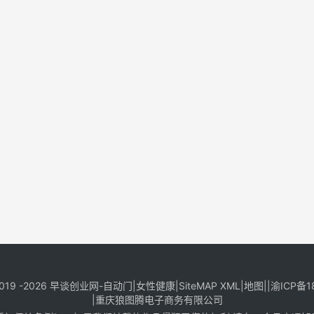
019 -2026
早谈创业网
-
自动门
|
女性健康
|
SiteMAP XML
|
地图
||
渝ICP备1
|
重庆狼图腾电子商务有限公司