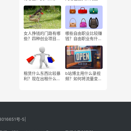
些工作更赚钱？
务？
女人挣钱的门路有哪
哪些自由职业比较赚
些？四种创业项目推
钱？自由职业有什么
荐
好处？
租赁什么东西比较暴
b站博主用什么录视
利？现在出租什么更
频？如何将流量变
有市场？
现？
8016651号-5
|