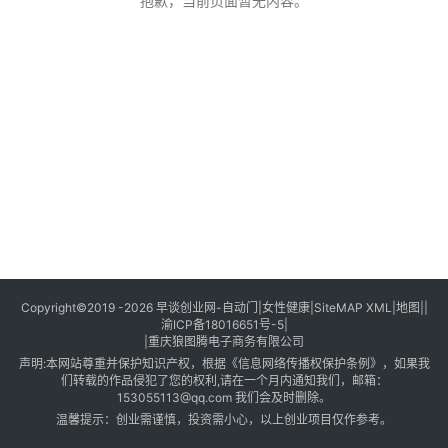
创
抱歉，当前页面暂无内容。
业
创
业
项
目
视
频
号
淘
Copyright©2019 -2026
早谈创业网
-
自动门
|
女性健康
|
SiteMAP XML
|
地图
||
渝ICP备18016651号-5
|
宝
|
重庆狼图腾电子商务有限公司
分
声明:本网站尊重并保护知识产权，根据《信息网络传播权保护条例》，如果我
享
们转载的作品侵犯了您的权利,请在一个月内通知我们，邮箱：
153055113@qq.com 我们会及时删除。
温馨提示：创业需谨慎，投资需小心，以上创业项目仅作参考。