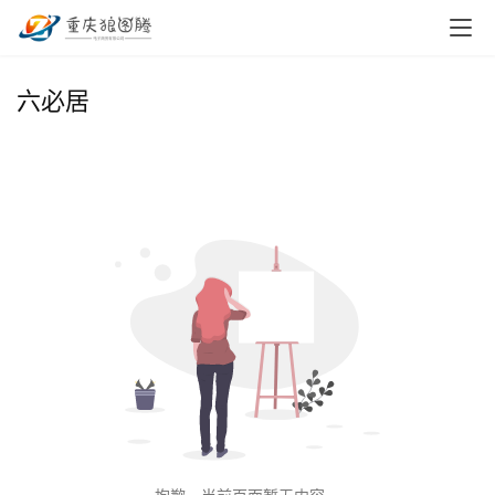
首
六必居
页
小
本
创
业
兼
职
项
目
电
商
投稿