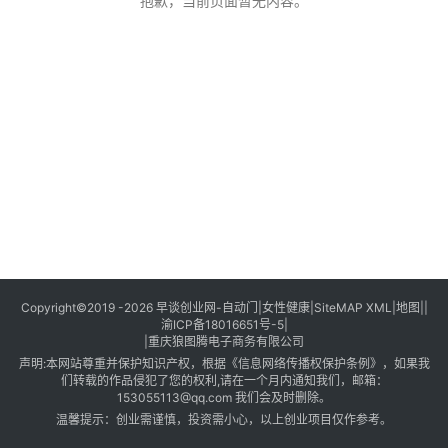
创
抱歉，当前页面暂无内容。
业
创
业
项
目
视
频
号
淘
Copyright©2019 -2026
早谈创业网
-
自动门
|
女性健康
|
SiteMAP XML
|
地图
||
渝ICP备18016651号-5
|
宝
|
重庆狼图腾电子商务有限公司
分
声明:本网站尊重并保护知识产权，根据《信息网络传播权保护条例》，如果我
享
们转载的作品侵犯了您的权利,请在一个月内通知我们，邮箱：
153055113@qq.com 我们会及时删除。
温馨提示：创业需谨慎，投资需小心，以上创业项目仅作参考。