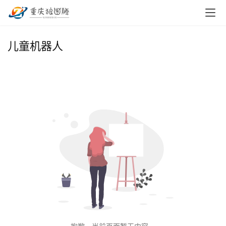
首
儿童机器人
页
小
本
创
业
兼
职
项
目
电
商
投稿