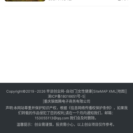
创
业
创
业
项
目
视
频
号
淘
Copyright©2019 -2026
早谈创业网
-
自动门
|
女性健康
|
SiteMAP XML
|
地图
||
渝ICP备18016651号-5
|
宝
|
重庆狼图腾电子商务有限公司
分
声明:本网站尊重并保护知识产权，根据《信息网络传播权保护条例》，如果我
享
们转载的作品侵犯了您的权利,请在一个月内通知我们，邮箱：
153055113@qq.com 我们会及时删除。
温馨提示：创业需谨慎，投资需小心，以上创业项目仅作参考。