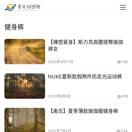
首
健身裤
页
【裸感紧身】斯力克高腰提臀瑜伽
小
裤女
本
创
2022年4月17日
796
业
NUKE夏新款假两件防走光运动裤
兼
职
项
2021年8月6日
418
目
【奥氏】夏季薄款瑜伽服健身裤
电
商
投稿
2021年7月4日
734