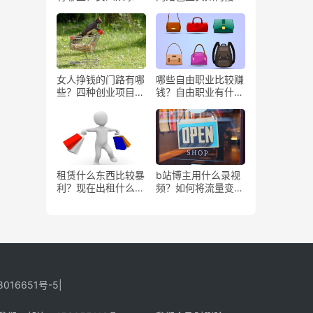
些工作更赚钱？
务？
女人挣钱的门路有哪
哪些自由职业比较赚
些？四种创业项目推
钱？自由职业有什么
荐
好处？
租赁什么东西比较暴
b站博主用什么录视
利？现在出租什么更
频？如何将流量变
有市场？
现？
8016651号-5
|