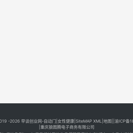
019 -2026
早谈创业网
-
自动门
|
女性健康
|
SiteMAP XML
|
地图
||
渝ICP备1
|
重庆狼图腾电子商务有限公司