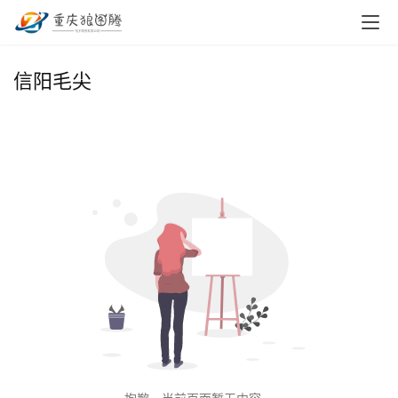
首
信阳毛尖
页
小
本
创
业
兼
职
项
目
电
商
投稿