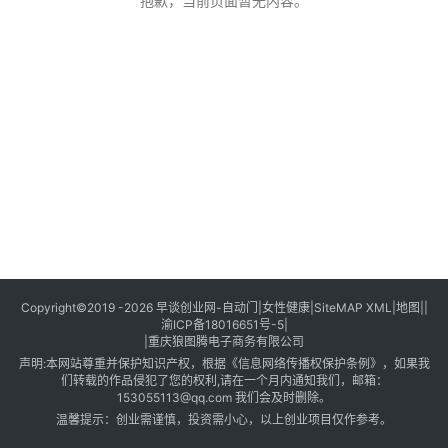
创
抱歉，当前页面暂无内容。
业
创
业
项
目
视
频
号
淘
Copyright©2019 -2026
早谈创业网
-
自动门
|
女性健康
|
SiteMAP XML
|
地图
||
渝ICP备18016651号-5
|
宝
|
重庆狼图腾电子商务有限公司
分
声明:本网站尊重并保护知识产权，根据《信息网络传播权保护条例》，如果我
享
们转载的作品侵犯了您的权利,请在一个月内通知我们，邮箱：
153055113@qq.com 我们会及时删除。
温馨提示：创业需谨慎，投资需小心，以上创业项目仅作参考。