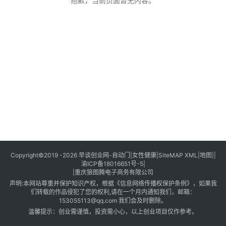
创
抱歉，当前页面暂无内容。
业
创
业
项
目
视
频
号
淘
Copyright©2019 -2026
早谈创业网
-
自动门
|
女性健康
|
SiteMAP XML
|
地图
||
渝ICP备18016651号-5
|
宝
|
重庆狼图腾电子商务有限公司
分
声明:本网站尊重并保护知识产权，根据《信息网络传播权保护条例》，如果我
享
们转载的作品侵犯了您的权利,请在一个月内通知我们，邮箱：
153055113@qq.com
我们会及时删除。
温馨提示：创业需谨慎，投资需小心，以上创业项目仅作参考。