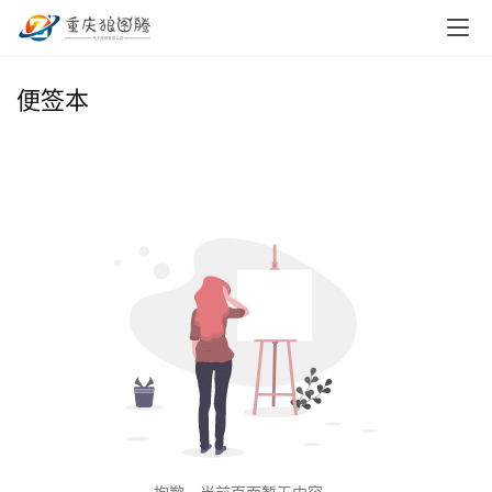
首
便签本
页
小
本
创
业
兼
职
项
目
电
商
投稿