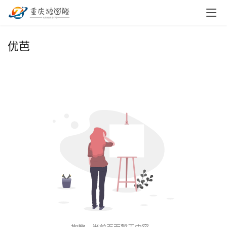
首
优芭
页
小
本
创
业
兼
职
项
目
电
商
投稿