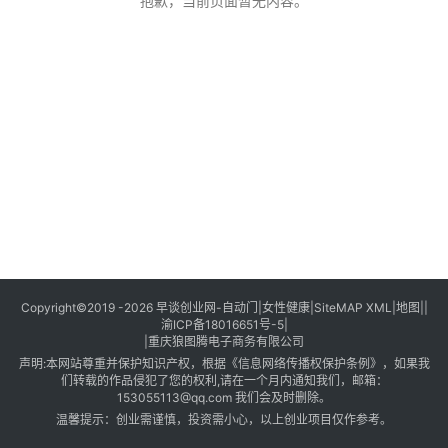
创
抱歉，当前页面暂无内容。
业
创
业
项
目
视
频
号
淘
Copyright©2019 -2026
早谈创业网
-
自动门
|
女性健康
|
SiteMAP XML
|
地图
||
渝ICP备18016651号-5
|
宝
|
重庆狼图腾电子商务有限公司
分
声明:本网站尊重并保护知识产权，根据《信息网络传播权保护条例》，如果我
享
们转载的作品侵犯了您的权利,请在一个月内通知我们，邮箱：
153055113@qq.com 我们会及时删除。
温馨提示：创业需谨慎，投资需小心，以上创业项目仅作参考。