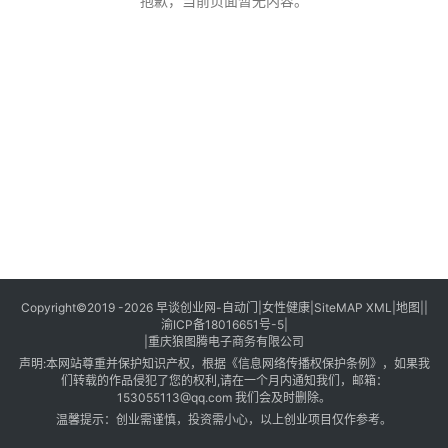
创
抱歉，当前页面暂无内容。
业
创
业
项
目
视
频
号
淘
Copyright©2019 -2026
早谈创业网
-
自动门
|
女性健康
|
SiteMAP XML
|
地图
||
渝ICP备18016651号-5
|
宝
|
重庆狼图腾电子商务有限公司
分
声明:本网站尊重并保护知识产权，根据《信息网络传播权保护条例》，如果我
享
们转载的作品侵犯了您的权利,请在一个月内通知我们，邮箱：
153055113@qq.com 我们会及时删除。
温馨提示：创业需谨慎，投资需小心，以上创业项目仅作参考。