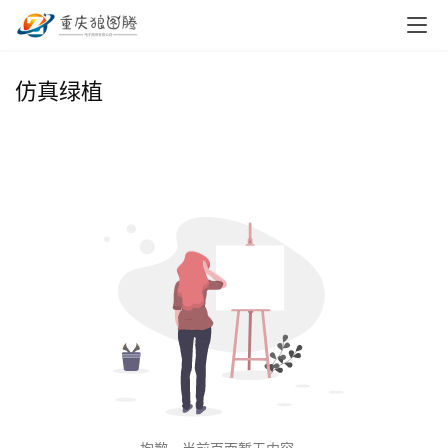
首
仿真绿植
页
小
本
创
业
兼
职
项
目
电
商
投稿