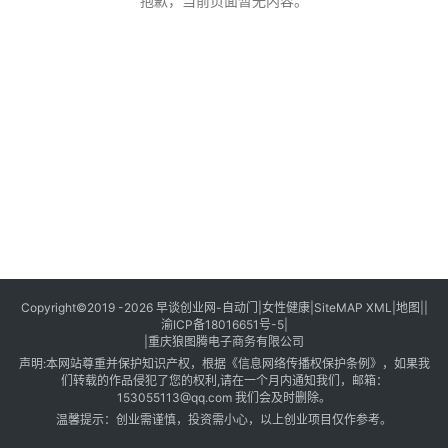
创
抱歉，当前页面暂无内容。
业
创
业
项
目
视
频
号
淘
Copyright©2019 -2026
早谈创业网
-
自动门
|
女性健康
|
SiteMAP XML
|
地图
||
渝ICP备18016651号-5
|
宝
|
重庆狼图腾电子商务有限公司
分
声明:本网站尊重并保护知识产权，根据《信息网络传播权保护条例》，如果我
享
们转载的作品侵犯了您的权利,请在一个月内通知我们，邮箱：
153055113@qq.com
我们会及时删除。
温馨提示：创业需谨慎，投资需小心，以上创业项目仅作参考。