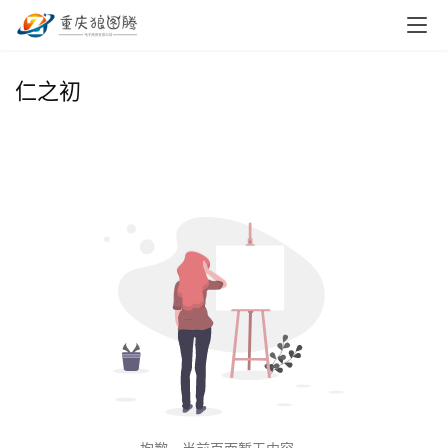
首
仁之初
页
小
本
创
业
兼
职
项
目
电
商
投稿