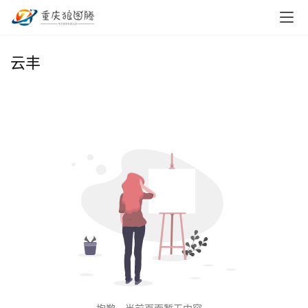
首
云丰
页
小
本
创
业
兼
职
项
目
电
商
投稿