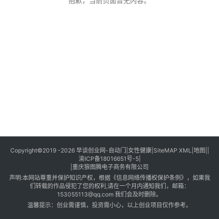
创
抱歉，当前页面暂无内容。
业
创
业
项
目
视
频
号
淘
Copyright©2019 -2026
早谈创业网
-
自动门
|
女性健康
|
SiteMAP XML
|
地图
||
渝ICP备18016651号-5
|
宝
|
重庆狼图腾电子商务有限公司
分
声明:本网站尊重并保护知识产权，根据《信息网络传播权保护条例》，如果我
享
们转载的作品侵犯了您的权利,请在一个月内通知我们，邮箱：
153055113@qq.com 我们会及时删除。
温馨提示：创业需谨慎，投资需小心，以上创业项目仅作参考。