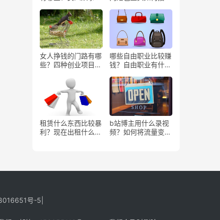
些工作更赚钱？
务？
女人挣钱的门路有哪
哪些自由职业比较赚
些？四种创业项目推
钱？自由职业有什么
荐
好处？
租赁什么东西比较暴
b站博主用什么录视
利？现在出租什么更
频？如何将流量变
有市场？
现？
8016651号-5
|