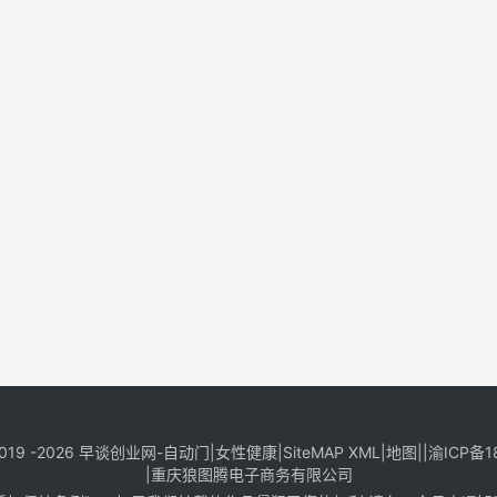
019 -2026
早谈创业网
-
自动门
|
女性健康
|
SiteMAP XML
|
地图
||
渝ICP备1
|
重庆狼图腾电子商务有限公司