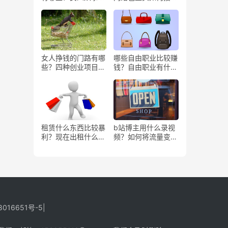
些工作更赚钱？
务？
女人挣钱的门路有哪
哪些自由职业比较赚
些？四种创业项目推
钱？自由职业有什么
荐
好处？
租赁什么东西比较暴
b站博主用什么录视
利？现在出租什么更
频？如何将流量变
有市场？
现？
8016651号-5
|