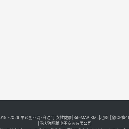
019 -2026
早谈创业网
-
自动门
|
女性健康
|
SiteMAP XML
|
地图
||
渝ICP备1
|
重庆狼图腾电子商务有限公司