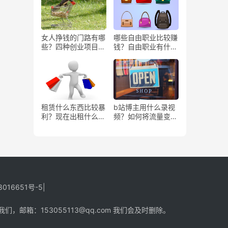
女人挣钱的门路有哪
哪些自由职业比较赚
些？四种创业项目推
钱？自由职业有什么
荐
好处？
租赁什么东西比较暴
b站博主用什么录视
利？现在出租什么更
频？如何将流量变
有市场？
现？
8016651号-5
|
我们，邮箱：
153055113@qq.com
我们会及时删除。