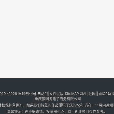
019 -2026
早谈创业网
-
自动门
|
女性健康
|
SiteMAP XML
|
地图
||
渝ICP备1
|
重庆狼图腾电子商务有限公司
播权保护条例》，如果我们转载的作品侵犯了您的权利,请在一个月内通知
温馨提示：创业需谨慎，投资需小心，以上创业项目仅作参考。