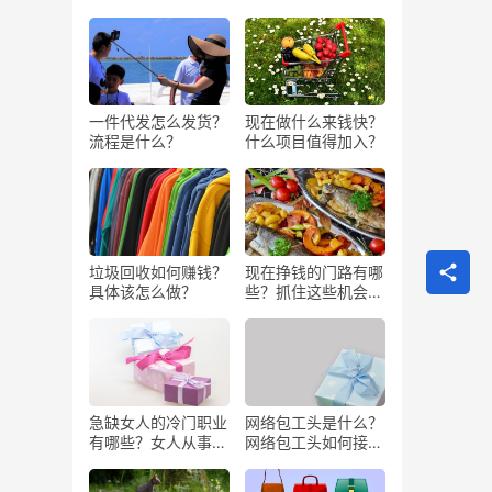
一件代发怎么发货？
现在做什么来钱快？
流程是什么？
什么项目值得加入？
垃圾回收如何赚钱？
现在挣钱的门路有哪
具体该怎么做？
些？抓住这些机会闷
声发大财
急缺女人的冷门职业
网络包工头是什么？
有哪些？女人从事哪
网络包工头如何接业
些工作更赚钱？
务？