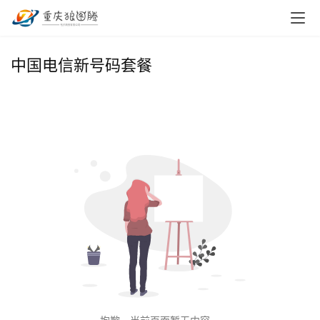
首
中国电信新号码套餐
页
小
本
创
业
兼
职
项
目
电
商
投稿