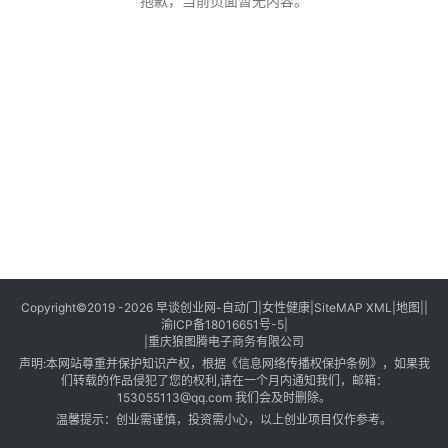
创
抱歉，当前页面暂无内容。
业
创
业
项
目
视
频
号
淘
Copyright©2019 -2026
早谈创业网
-
自动门
|
女性健康
|
SiteMAP XML
|
地图
||
渝ICP备18016651号-5
|
宝
|
重庆狼图腾电子商务有限公司
分
声明:本网站尊重并保护知识产权，根据《信息网络传播权保护条例》，如果我
享
们转载的作品侵犯了您的权利,请在一个月内通知我们，邮箱：
153055113@qq.com
我们会及时删除。
温馨提示：创业需谨慎，投资需小心，以上创业项目仅作参考。