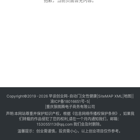
创
抱歉，当前页面暂无内容。
业
创
业
项
目
视
频
号
淘
Copyright©2019 -2026
早谈创业网
-
自动门
|
女性健康
|
SiteMAP XML
|
地图
||
渝ICP备18016651号-5
|
宝
|
重庆狼图腾电子商务有限公司
分
声明:本网站尊重并保护知识产权，根据《信息网络传播权保护条例》，如果我
享
们转载的作品侵犯了您的权利,请在一个月内通知我们，邮箱：
153055113@qq.com 我们会及时删除。
温馨提示：创业需谨慎，投资需小心，以上创业项目仅作参考。