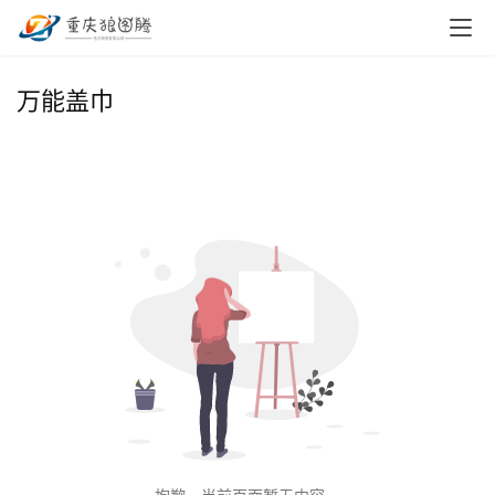
首
万能盖巾
页
小
本
创
业
兼
职
项
目
电
商
投稿