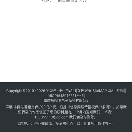
创
抱歉，当前页面暂无内容。
业
创
业
项
目
视
频
号
淘
Copyright©2019 -2026
早谈创业网
-
自动门
|
女性健康
|
SiteMAP XML
|
地图
||
渝ICP备18016651号-5
|
宝
|
重庆狼图腾电子商务有限公司
分
声明:本网站尊重并保护知识产权，根据《信息网络传播权保护条例》，如果我
享
们转载的作品侵犯了您的权利,请在一个月内通知我们，邮箱：
153055113@qq.com
我们会及时删除。
温馨提示：创业需谨慎，投资需小心，以上创业项目仅作参考。