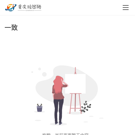
首
一致
页
小
本
创
业
兼
职
项
目
电
商
投稿