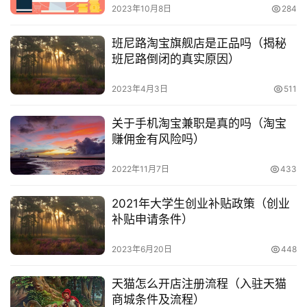
号
2023年10月8日
284
中，并填写图片中的字符，最后点击“提交解封请求”按钮。
班尼路淘宝旗舰店是正品吗（揭秘
　　提交解封请求后，界面会提示解封成功或正在审核
淘
班尼路倒闭的真实原因）
宝
中，解封成功即表示可以登录微信了。
分
2023年4月3日
511
享
本文来自投稿，不代表早谈创业网立场，作者：小敏，如若转
关于手机淘宝兼职是真的吗（淘宝
载，请注明出处：
赚佣金有风险吗）
https://www.zaotuan.com.cn/122703.html
2022年11月7日
433
版权声明：本文内容由互联网用户自发贡献，该文观点仅代表
作者本人。本站仅提供信息存储空间服务，不拥有所有权，不
2021年大学生创业补贴政策（创业
承担相关法律责任。如发现本站有涉嫌抄袭侵权/违法违规的内
补贴申请条件）
容， 请发送邮件至
153055113@qq.com
举报，一经查实，
本站将立刻删除。
2023年6月20日
448
天猫怎么开店注册流程（入驻天猫
商城条件及流程）