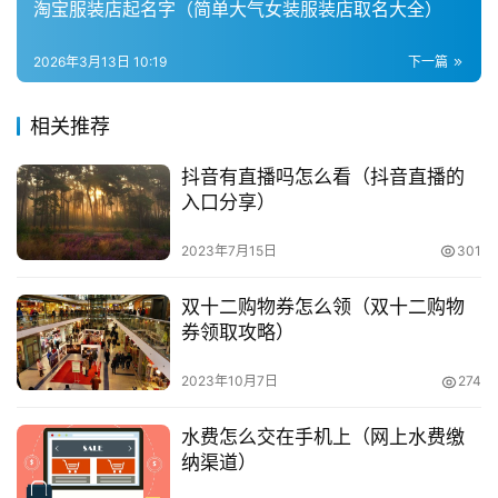
淘宝服装店起名字（简单大气女装服装店取名大全）
兼
　　微信自助解封帐号方法如下：
职
2026年3月13日 10:19
下一篇
项
　　在电脑端浏览器中输入 网址并回车进入微信官方
目
相关推荐
网站，进入网站后可以看到页面左边有一个“自助解除登录
或功能限制”入口链接。
抖音有直播吗怎么看（抖音直播的
电
入口分享）
商
投稿
　　点击“自助解除登录或功能限制”链接，在下一页面
创
2023年7月15日
301
中解封微信帐号。
业
双十二购物券怎么领（双十二购物
　　输入被封微信帐号(可以是QQ号、邮箱、微信号或
创
券领取攻略）
手机号)，输入接收验证码的手机，每个手机号只能解封一
业
项
个微信号。输入图片中显示的字符，然后点击“发送验证码”
2023年10月7日
274
目
按钮即可。
水费怎么交在手机上（网上水费缴
　　下一页面中会提示：“已向手机号×××发送了解封
视
纳渠道）
频
验证码。”在手机中找到发送的验证码，然后输入到文本框