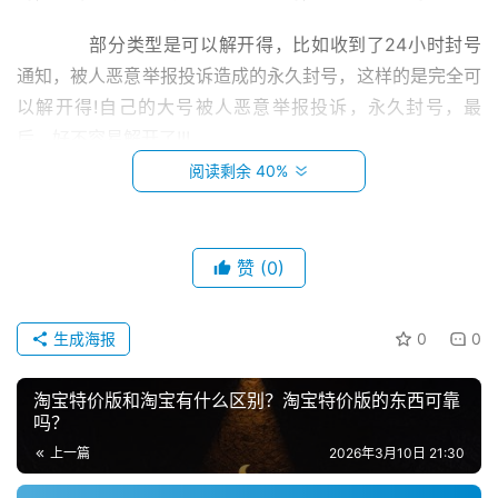
　　部分类型是可以解开得，比如收到了24小时封号
通知，被人恶意举报投诉造成的永久封号，这样的是完全可
以解开得!自己的大号被人恶意举报投诉，永久封号，最
后，好不容易解开了!!!
阅读剩余 40%
　　怎么解封?
　　1、同一微信号每月只能解封5次，且31天内只能用
赞
(0)
同一手机号解封;
首
　　2、同一手机号一个月内(自然月)只能解封一个帐
页
生成海报
0
0
号，对同一个帐号一个月可以解封5次;
小
淘宝特价版和淘宝有什么区别？淘宝特价版的东西可靠
　　3、自助解封使用的手机号码，可为绑定或非绑定
本
吗？
微信号的手机号码。
创
上一篇
2026年3月10日 21:30
业