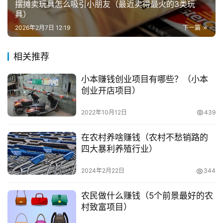
摆摊卖玩具怎么吸引小朋友（最近卖得最火的3类玩
兼
料；这种饲养方式大概8-9个月就可以出栏，需要40万左
具）
职
右；净利润大概在每只500-800元；相对比较其他养殖行
2026年2月7日 12:19
下一篇
项
业较好，缺点是饲养周期长，资金回笼时间慢，所以要做好
目
长期奋战的准备。
相关推荐
电
　　〈三〉养牛：（一次性投入比较大，周期长，但效
小本赚钱创业项目有哪些？（小本
商
投稿
创业开店项目）
益十分可观）
创
业
2022年10月12日
439
　　1、市场分析：中国的牛肉价格一直比较稳定，养
牛效益一直都很可观；今年由于特殊行情中国减少进口牛肉
创
在农村养啥赚钱（农村不愁销路的
比例，更是大大促进国内牛肉价格的涨幅空间；缓解养牛市
业
四大暴利养殖行业）
场压力不是短时间可以完成的，所以未来3-5年牛肉都会呈
项
稳定态势，十分值得推广。
2024年2月22日
344
目
　　2、投资分析：按照500头牛规划，养殖场地和宿
农民做什么赚钱（5个前景最好的农
视
村致富项目）
舍基础设施建设预计30-40万；250斤左右牛犊市场价格在
频
4000一头，养殖12个月时间，饲期间青饲料补给和后期短