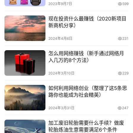
号
2023年9月7日
599
时间育肥预计投入4000每头，加上其他它一些开支总投资
在250万左右。
淘
现在投资什么最赚钱（2020新项目
宝
新商机分享）
　　3.效益分析：一年时间出栏预计在1200斤左右，
分
享
市场价格12每斤，1200*12=14400元，每养一头牛的利润
2024年4月6日
231
是6000保底；所以养牛的综合利润高于其它养殖行业，在
怎么用网络赚钱（新手通过网络月
有条件情况下值得投资。
入几万的8个方法）
　　结论：所有养殖业都是高风险行业，技术和销售市
2024年3月10日
229
场是主导，投资进入养殖行业就要有长期打算；首先一定要
做的第一步考察当地市场行情和销路，制定整套构思和方
如何利用网络创业（整理了这5条思
案，把握市场动脉，能够随时调整产业结构。
路你也能成为社会精英）
2024年3月31日
247
本文来自投稿，不代表早谈创业网立场，作者：蝴蝶雪，如若
加工废旧轮胎需要什么手续？做废
转载，请注明出处：
轮胎炼油生意需要满足6个条件
https://www.zaotuan.com.cn/118872.html