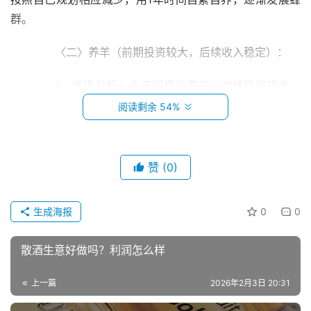
群。
　　〈二〉养羊（前期投资较大，后续收入稳定）：
　　1、市场分析：由于规模化养羊一次性投资较大，
回收周期较长，因此选择养羊行业的不是特别多；中国人对
阅读剩余 54%
羊肉的消费习惯，特别是每年的下半年开始消费剧增，也导
致羊肉的市场前景比较乐观，一直都有比较高的经济效益。
赞
(0)
　　2、投资分析：按照1000只羊计算，基础固定投资
首
计划，饲养场地建设、住宿、排污设施预计15万；养殖场所
页
生成海报
0
0
不会在大路边，一般会在山林（污染投诉比较少），修路预
计5万；羊羔分三批进场，每一批间隔在一个月左右为好，
小
散酒生意好做吗？利润怎么样
本
每只在500-600元之间，总投资预计在65-75万。
创
上一篇
2026年2月3日 20:31
业
　　3、效益分析：羊羔可以错开进苗时间，以圈养
+半放牧方式饲养，定时轮流放养，饲喂青料+晚上补充精