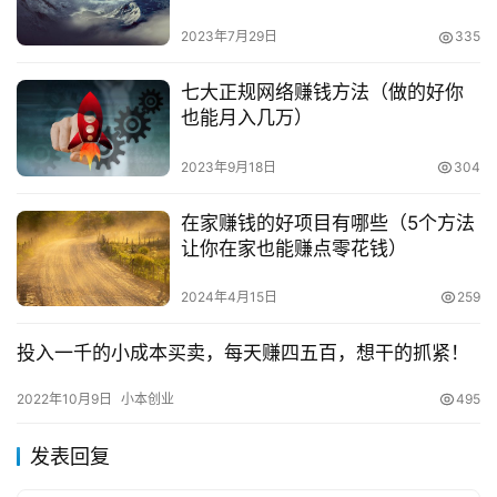
版权声明：本文内容由互联网用户自发贡献，该文观点仅代表
2023年7月29日
335
作者本人。本站仅提供信息存储空间服务，不拥有所有权，不
承担相关法律责任。如发现本站有涉嫌抄袭侵权/违法违规的内
七大正规网络赚钱方法（做的好你
容， 请发送邮件至
153055113@qq.com
举报，一经查实，
也能月入几万）
本站将立刻删除。
2023年9月18日
304
在家赚钱的好项目有哪些（5个方法
让你在家也能赚点零花钱）
2024年4月15日
259
投入一千的小成本买卖，每天赚四五百，想干的抓紧！
2022年10月9日
小本创业
495
发表回复