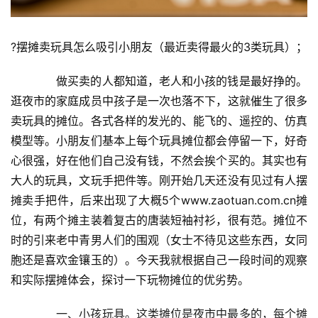
?摆摊卖玩具怎么吸引小朋友（最近卖得最火的3类玩具）；
　　做买卖的人都知道，老人和小孩的钱是最好挣的。
逛夜市的家庭成员中孩子是一次也落不下，这就催生了很多
卖玩具的摊位。各式各样的发光的、能飞的、遥控的、仿真
模型等。小朋友们基本上每个玩具摊位都会停留一下，好奇
心很强，好在他们自己没有钱，不然会挨个买的。其实也有
大人的玩具，文玩手把件等。刚开始几天还没有见过有人摆
摊卖手把件，后来出现了大概5个www.zaotuan.com.cn摊
位，有两个摊主装着复古的唐装短袖衬衫，很有范。摊位不
时的引来老中青男人们的围观（女士不待见这些东西，女同
胞还是喜欢金镶玉的）。今天我就根据自己一段时间的观察
和实际摆摊体会，探讨一下玩物摊位的优劣势。
　　一、小孩玩具。这类摊位是夜市中最多的，每个摊