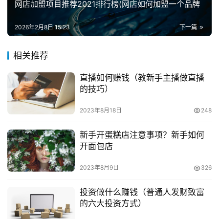
网店加盟项目推荐2021排行榜(网店如何加盟一个品牌
兼
职
　　插一个值得反思的见闻。一个比较调皮的小男孩，
2026年2月8日 15:23
下一篇
项
大概五、六岁的样子，路过一个卖网红泡泡机的摊位，二话
目
没说，直接把包装撕了，拿着就跑，大人露出来无奈的表
相关推荐
情，只能付账了。刚付完账一转身，这个小男孩拿个奶茶正
电
在喝，原来是隔壁的隔壁奶茶摊，摊主不注意，小朋友直接
直播如何赚钱（教新手主播做直播
商
投稿
的技巧）
拿吸管插上就喝，家长又尴尬的付了账。对小孩的管教和引
创
导孩子正确的生活观很重要。
业
2023年8月18日
248
　　二、老中青男人们的玩具，文玩手把件。这类摊主
创
新手开蛋糕店注意事项？新手如何
主要是兴趣爱好，喜欢和懂得人交朋友，喜欢透过事物看本
业
开面包店
质，至于是否能交易成功无所谓，毕竟这种东西仁者见仁，
项
2023年8月9日
326
智者见智，它的价值只有爱好者自己心中有数，所以这种摊
目
位非常人能干。
投资做什么赚钱（普通人发财致富
视
的六大投资方式）
　　玩具摊位门槛低，但要把握好进货渠道，质量要能
频