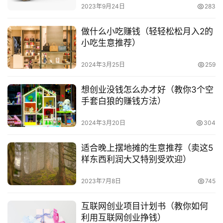
号
说得过去，进价不要太高，售价也要合理，可以组合的卖，
2023年9月24日
283
主要靠量取胜。
淘
做什么小吃赚钱（轻轻松松月入2的
宝
小吃生意推荐）
本文来自投稿，不代表早谈创业网立场，作者：蝴蝶雪，如若
分
享
转载，请注明出处：
2024年3月25日
259
https://www.zaotuan.com.cn/118682.html
想创业没钱怎么办才好（教你3个空
版权声明：本文内容由互联网用户自发贡献，该文观点仅代表
手套白狼的赚钱方法）
作者本人。本站仅提供信息存储空间服务，不拥有所有权，不
承担相关法律责任。如发现本站有涉嫌抄袭侵权/违法违规的内
2024年3月20日
304
容， 请发送邮件至 153055113@qq.com 举报，一经查实，
本站将立刻删除。
适合晚上摆地摊的生意推荐（卖这5
样东西利润大又特别受欢迎）
2023年7月8日
745
互联网创业项目计划书（教你如何
利用互联网创业挣钱）