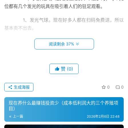
位都有几个发光的玩具在吸引着人们的驻足观看。
　　1、发光气球。现在好多人都在扫码免费送，所以
基本卖不出去。
　　2、玩具枪、遥控车、遥控飞机等常规玩具。因为
阅读剩余 37%
网上价格太透明，质量好的进价也不低，质量次的不敢进
货，所以这样摊位也就一两家。我问了一下摊主，人家主要
做网店和直播带货，所以摆摊只是处理一些旧款，所以兼职
赞
(0)
摆摊的，不建议卖此类产品。
首
页
　　3、卡通水枪、泡泡机、发条小乌龟等网红玩具。
生成海报
0
0
这种摊位太多，竞争力大，且售卖单价不高，只能靠量挣
小
现在养什么最赚钱投资少（成本低利润大的三个养殖项
钱。见过两个大学生小姐姐摆摊（特殊时期，还没有开
本
目）
创
学），一个在直播唱儿歌，一个在激情的介绍着产品，基本
上一篇
2026年2月6日 22:48
业
上过路的人都看一会，围观人数不少，销量确实不错。看来
产品好是一方面，摊主的才艺才能聚人气，促交易。