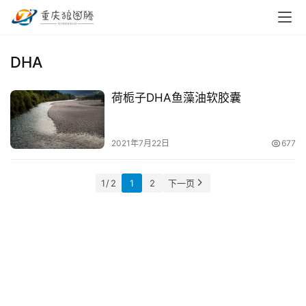
首
DHA
页
荷栀子DHA鱼藻油软胶囊
小
本
创
2021年7月22日
677
业
1 / 2
1
2
下一页
兼
职
项
目
电
商
投稿