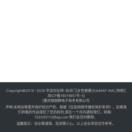
创
业
创
业
项
目
视
频
号
淘
Copyright©2019 -2026
早谈创业网
-
自动门
|
女性健康
|
SiteMAP XML
|
地图
||
渝ICP备18016651号-5
|
宝
|
重庆狼图腾电子商务有限公司
分
声明:本网站尊重并保护知识产权，根据《信息网络传播权保护条例》，如果我
享
们转载的作品侵犯了您的权利,请在一个月内通知我们，邮箱：
153055113@qq.com
我们会及时删除。
温馨提示：创业需谨慎，投资需小心，以上创业项目仅作参考。