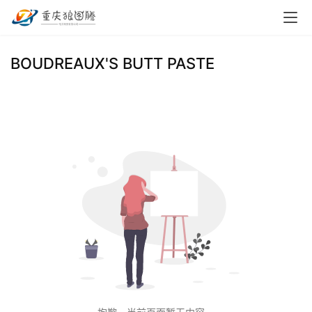
首
BOUDREAUX'S BUTT PASTE
页
小
本
创
业
兼
职
项
目
电
商
投稿