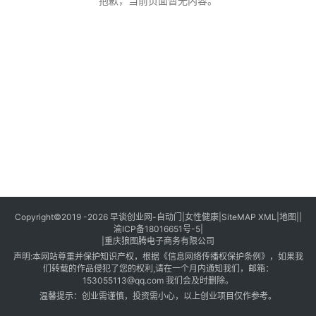
创
抱歉，当前页面暂无内容。
业
创
业
项
目
视
频
号
淘
Copyright©2019 -2026
早谈创业网
-
自动门
|
女性健康
|
SiteMAP XML
|
地图
||
渝ICP备18016651号-5
|
宝
|
重庆狼图腾电子商务有限公司
分
声明:本网站尊重并保护知识产权，根据《信息网络传播权保护条例》，如果我
享
们转载的作品侵犯了您的权利,请在一个月内通知我们，邮箱：
153055113@qq.com 我们会及时删除。
温馨提示：创业需谨慎，投资需小心，以上创业项目仅作参考。