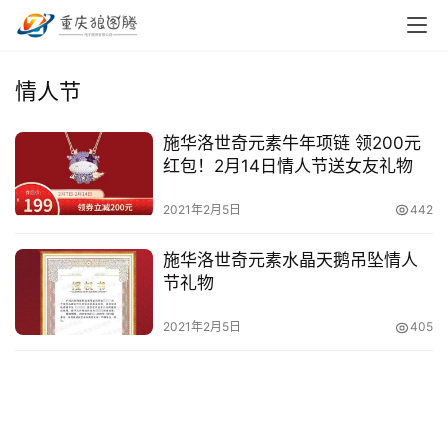
首
情人节
页
施华洛世奇元素牛年项链 领200元
小
红包！2月14日情人节送女友礼物
本
创
2021年2月5日
442
业
施华洛世奇元素水晶天鹅吊坠情人
兼
节礼物
职
项
2021年2月5日
405
目
电
商
投稿