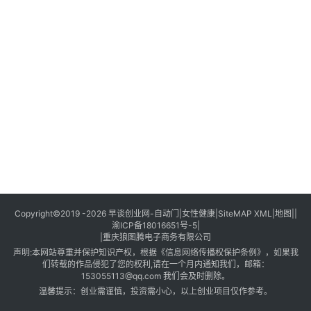
创
业
创
业
项
目
视
频
号
淘
Copyright©2019 -2026
早谈创业网
-
自动门
|
女性健康
|
SiteMAP XML
|
地图
||
渝ICP备18016651号-5
|
宝
|
重庆狼图腾电子商务有限公司
分
声明:本网站尊重并保护知识产权，根据《信息网络传播权保护条例》，如果我
享
们转载的作品侵犯了您的权利,请在一个月内通知我们，邮箱：
153055113@qq.com 我们会及时删除。
温馨提示：创业需谨慎，投资需小心，以上创业项目仅作参考。