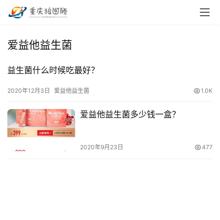
首
爱益他益生菌
页
益生菌什么时候吃最好？
小
本
2020年12月3日
爱益他益生菌
1.0K
创
业
爱益他益生菌多少钱一盒？
兼
职
2020年9月23日
477
项
目
电
商
投稿