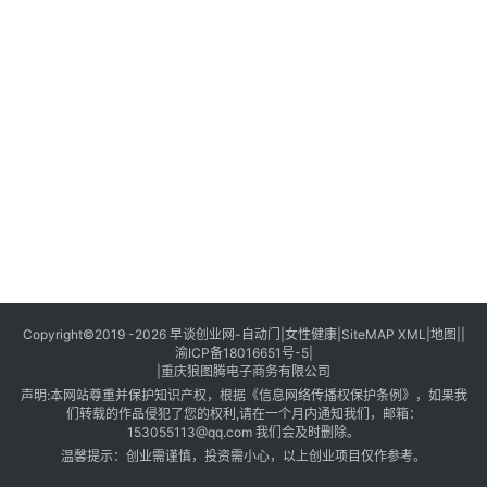
创
业
创
业
项
目
视
频
号
淘
Copyright©2019 -2026
早谈创业网
-
自动门
|
女性健康
|
SiteMAP XML
|
地图
||
渝ICP备18016651号-5
|
宝
|
重庆狼图腾电子商务有限公司
分
声明:本网站尊重并保护知识产权，根据《信息网络传播权保护条例》，如果我
享
们转载的作品侵犯了您的权利,请在一个月内通知我们，邮箱：
153055113@qq.com
我们会及时删除。
温馨提示：创业需谨慎，投资需小心，以上创业项目仅作参考。