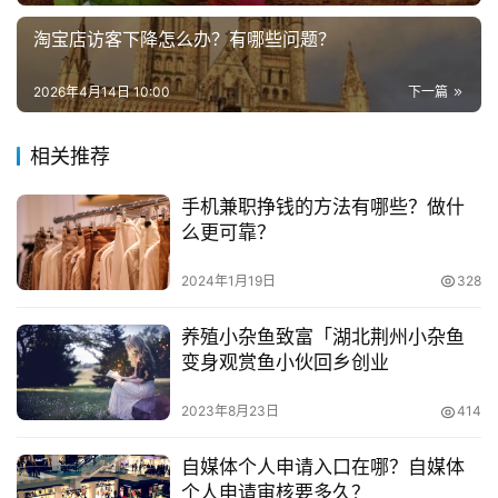
你降低成本改善服务。
淘宝店访客下降怎么办？有哪些问题？
兼
职
　　如果能在冬天中生存，就再也不会害怕夏天的竞
2026年4月14日 10:00
下一篇
项
争;同样只有吃过苦才知道享受生活美好。
目
相关推荐
　　想在顺境中事业能蒸蒸日上，就必须在逆境中经过
电
一番锤炼，这就是台湾著名企业家王永庆提出的“冰激淋哲
手机兼职挣钱的方法有哪些？做什
商
投稿
学”。
么更可靠？
创
业
　　虽然这里没有具体教大家做生意的方法，但是教了
2024年1月19日
328
大家一些做生意的大智慧，由于每个人做生意的方式有差
创
养殖小杂鱼致富「湖北荆州小杂鱼
异，所以教大家这些智慧和思路更加有意义，做生意不仅仅
业
变身观赏鱼小伙回乡创业
是靠钱，还需要靠脑子和智慧呢。
项
目
2023年8月23日
414
　　推荐阅读：
自媒体个人申请入口在哪？自媒体
视
　　开网店算是创业吗?开网店有哪些经验?
个人申请审核要多久？