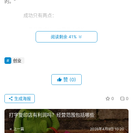
的。”
　　成功只有两点：
　　一是做事成功，二是做人成功。
阅读剩余 41%
　　做人不成功，成功是暂时的;
　　做人成功，不成功也是暂时的。
创业
　　要做事，先做人：
赞
(0)
首
　　丘吉尔说，成功根本没有秘诀，如果有的话，就只
页
有两个：一是坚持到底，永不放弃;二是当你想放弃的时
生成海报
0
0
候，请回过头来再照着第一个秘诀去做。万事只怕有心人。
小
打字复印店有利润吗？经营范围包括哪些
本
　　冰激凌哲学：
创
上一篇
2026年4月9日 10:20
业
　　卖冰激淋必须从冬天开始，因为冬天顾客少，逼迫