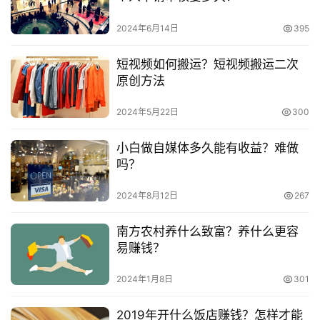
频
号
　　大学生网上创业项目有哪些?可以根据自己专业来
2024年6月14日
395
选择
淘
短视频如何搬运？短视频搬运二次
宝
　　如何寻找网上创业项目?寻找方法有哪些?
原创方法
分
享
2024年5月22日
300
本文来自投稿，不代表早谈创业网立场，作者：小敏，如若转
载，请注明出处：
小白做自媒体多久能有收益？难做
吗？
https://www.zaotuan.com.cn/129940.html
版权声明：本文内容由互联网用户自发贡献，该文观点仅代表
2024年8月12日
267
作者本人。本站仅提供信息存储空间服务，不拥有所有权，不
承担相关法律责任。如发现本站有涉嫌抄袭侵权/违法违规的内
南方农村养什么致富？养什么更容
容， 请发送邮件至 153055113@qq.com 举报，一经查实，
易赚钱？
本站将立刻删除。
2024年1月8日
301
2019年开什么饭店赚钱？怎样才能