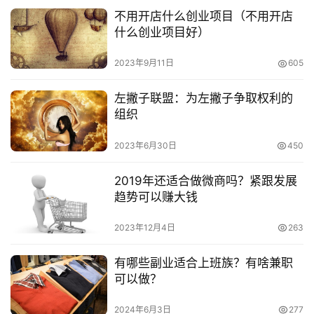
　　做为家长，不论是衣食住行，还是吃喝玩乐，都想
不用开店什么创业项目（不用开店
要把自己能给的最好带给孩子，所以，投资者将目光放到孩
什么创业项目好）
子身上是非常不错的选择。这里给大家分享了几个目前较为
2023年9月11日
605
火热的投资项目，大家可以参考下。
左撇子联盟：为左撇子争取权利的
　　推荐阅读：
组织
　　关于孩子创业的项目有哪些?哪些前景更好?
2023年6月30日
450
　　婴儿创业项目有哪些?针对婴儿做什么生意好?
2019年还适合做微商吗？紧跟发展
趋势可以赚大钱
　　儿童市场十大热门商机是什么?如何赚孩子的钱?
2023年12月4日
263
本文来自投稿，不代表早谈创业网立场，作者：小敏，如若转
有哪些副业适合上班族？有啥兼职
载，请注明出处：
可以做？
https://www.zaotuan.com.cn/129770.html
2024年6月3日
277