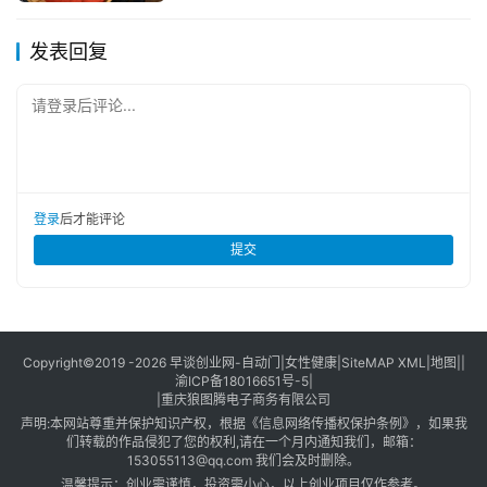
版权声明：本文内容由互联网用户自发贡献，该文观点仅代表
作者本人。本站仅提供信息存储空间服务，不拥有所有权，不
发表回复
承担相关法律责任。如发现本站有涉嫌抄袭侵权/违法违规的内
容， 请发送邮件至
153055113@qq.com
举报，一经查实，
请登录后评论...
本站将立刻删除。
登录
后才能评论
提交
Copyright©2019 -2026
早谈创业网
-
自动门
|
女性健康
|
SiteMAP XML
|
地图
||
渝ICP备18016651号-5
|
|
重庆狼图腾电子商务有限公司
声明:本网站尊重并保护知识产权，根据《信息网络传播权保护条例》，如果我
们转载的作品侵犯了您的权利,请在一个月内通知我们，邮箱：
153055113@qq.com
我们会及时删除。
温馨提示：创业需谨慎，投资需小心，以上创业项目仅作参考。