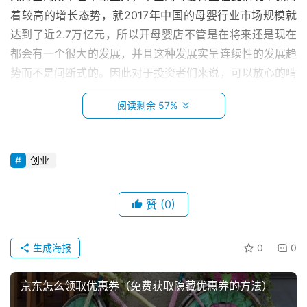
着较高的增长态势，就2017年中国的母婴行业市场规模就
达到了近2.7万亿元，所以开母婴店不管是在将来还是现在
都会有一个很大的发展，并且这种发展实呈连续性的发展趋
势而不是间断式的。因此对于投资者们来说，可以放心的啃
这块蛋糕。
阅读剩余 57%
　　童装
　　现在很多的人都把资金拿来做服装生意。服装业中
创业
除了女装的销量最好外可能就是童装了吧。现在业有越来越
多的童装品牌应运而生，比如安奈儿、巴拉巴拉、红黄蓝
赞
(0)
首
等。为什么现在童装市场这么火爆呢?小编总结了一下几点
页
原因：
生成海报
0
0
小
　　1、父母的经济水平不断上升，因此给孩子更换衣
本
京东怎么领取优惠券（免费获取隐藏优惠券的方法）
服的频率增加;
创