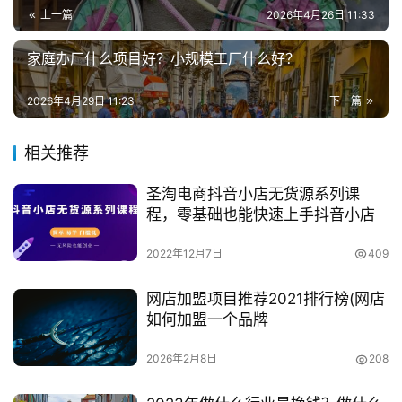
业
　　2、儿童发育快，需要不停的更换新衣，同时儿童
上一篇
2026年4月26日 11:33
顽皮容易把衣服弄烂，从而加快了衣服的替换率;
兼
家庭办厂什么项目好？小规模工厂什么好？
职
　　3、虽然现在推广了二胎政策，但是很多家庭还是
项
2026年4月29日 11:23
下一篇
一个孩子，因此父母对孩子的爱是有过之而不及的;
目
　　4、发达城市的父母还容易受到时尚潮流的影响。
相关推荐
电
商
投稿
圣淘电商抖音小店无货源系列课
　　玩具
创
程，零基础也能快速上手抖音小店
业
　　说完童装，我们再来说说玩具。玩具是小孩子最喜
2022年12月7日
409
欢的东西，它不仅能给孩子带来快乐，还有助于开发孩子的
创
智力。比如现在很多的父母就给孩子购买拼图以此来训练孩
网店加盟项目推荐2021排行榜(网店
业
子的手眼协调能力和空间想象能力，或者是魔方，训练孩子
如何加盟一个品牌
项
的逻辑思考能力和培养孩子的耐心等，在这样的社会需求的
目
2026年2月8日
208
驱动下，现在玩具市场就出现了很多可以帮助儿童开发智慧
的玩具，让孩子在玩耍中得到最大的自我提升想必这是天底
视