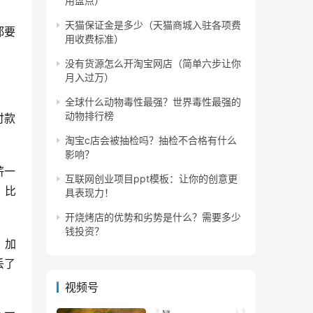
用盘点）
天猫保证金是多少（天猫商城入驻各项费
都要
用收费标准）
没有货源怎么开淘宝网店（简单六步让你
月入过万）
全球什么动物毒性最强？世界毒性最强的
动物排行榜
付款
淘宝c店会被抽检吗？抽检不合格有什么
影响？
薪一
互联网创业项目ppt模板：让你的创意更
，比
具表现力！
开烧烤店的优势和劣势是什么？需要多少
钱投资？
，加
丢了
视频号