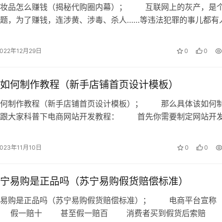
化妆品怎么赚钱（揭秘代购圈内幕）； 互联网上的灰产，是
题，为了赚钱，连涉黄、涉毒、杀人……等违法犯罪的事儿都有
只是处于“灰产”地带的赚钱项目呢…
2022年12月29日
0
0
如何制作教程（新手店铺首页设计模板）
如何制作教程（新手店铺首页设计模板）； 那么具体该如何
就跟大家科普下电商网站开发教程： 首先你需要制定网站开
算面向哪些人群，主营业务是什么…
2023年11月10日
0
0
宁易购是正品吗（苏宁易购假货赔偿标准）
宁易购是正品吗（苏宁易购假货赔偿标准）； 电商平台
 假一赔十 甚至假一赔百 消费者买到假货后索赔