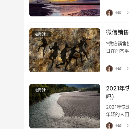
家能爽快
小敏
微信销售
电商创业
?微信销
日在问答平
经验，简略
小敏
2021
电商创业
吗）
2021年
年轻的人们
么，怎样找
小敏