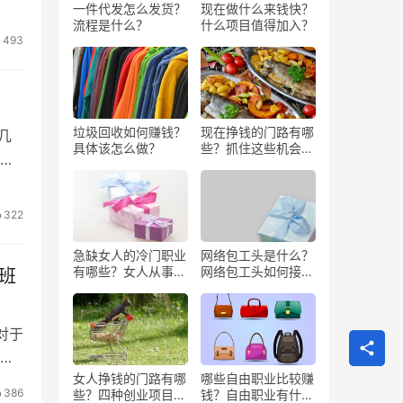
一件代发怎么发货？
现在做什么来钱快？
流程是什么？
什么项目值得加入？
493
）
垃圾回收如何赚钱？
现在挣钱的门路有哪
几
具体该怎么做？
些？抓住这些机会闷
践
声发大财
322
急缺女人的冷门职业
网络包工头是什么？
有哪些？女人从事哪
网络包工头如何接业
班
些工作更赚钱？
务？
对于
什
女人挣钱的门路有哪
哪些自由职业比较赚
386
些？四种创业项目推
钱？自由职业有什么