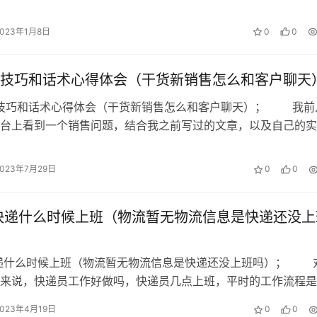
地赔吗 花3万多元 …
2023年1月8日
0
0
技巧和话术心得体会（干货新销售怎么和客户聊天
售技巧和话术心得体会（干货新销售怎么和客户聊天）； 我前
台上看到一个销售问题，结合我之前写过的文章，以及自己的实
做了回复后，许多销售朋友还是很赞…
2023年7月29日
0
0
年快递什么时候上班（物流暂无物流信息是快递还没上
快递什么时候上班（物流暂无物流信息是快递还没上班吗）； 
来说，快递员工作好做吗，快递员几点上班，平时的工作流程是
到快递员工作呢?今天职小汇告…
2023年4月19日
0
0