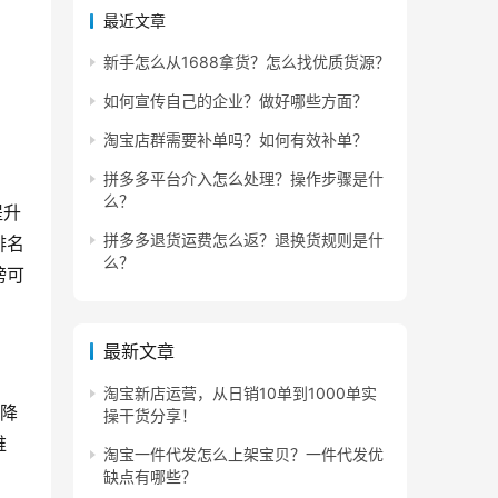
最近文章
新手怎么从1688拿货？怎么找优质货源？
如何宣传自己的企业？做好哪些方面？
淘宝店群需要补单吗？如何有效补单？
拼多多平台介入怎么处理？操作步骤是什
么？
提升
拼多多退货运费怎么返？退换货规则是什
排名
么？
榜可
最新文章
淘宝新店运营，从日销10单到1000单实
心降
操干货分享！
维
淘宝一件代发怎么上架宝贝？一件代发优
缺点有哪些？