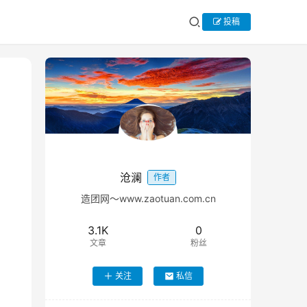
投稿
沧澜
作者
造团网～www.zaotuan.com.cn
3.1K
0
文章
粉丝
关注
私信