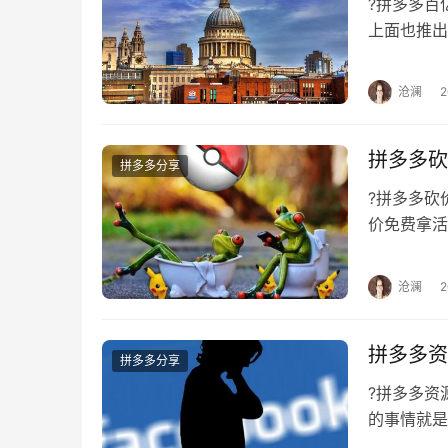
?拼多多
上面也推出
致商品缺货
沧澜
拼多多砍
拼多多分享
?拼多多
价免费拿活
就是想要砍
沧澜
拼多多资
拼多多分享
?拼多多
的事情就是
这个拼多多