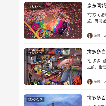
京东同城
拼多多分享
?京东同
点，有同城
配在哪里呢
沧澜
拼多多白
拼多多分享
?拼多多
之前，也需
那么也有一
沧澜
拼多多百
拼多多分享