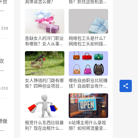
平台
具体该怎么做？
些？抓住这些机会闷
声发大财
导
339
急缺女人的冷门职业
网络包工头是什么？
有哪些？女人从事哪
网络包工头如何接业
些工作更赚钱？
务？
砍
，
女人挣钱的门路有哪
哪些自由职业比较赚
些？四种创业项目推
钱？自由职业有什么
310
荐
好处？
想做
租赁什么东西比较暴
b站博主用什么录视
利？现在出租什么更
频？如何将流量变
是
有市场？
现？