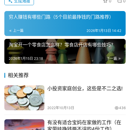
本
生成海报
0
0
创
业
穷人赚钱有哪些门路（5个目前最挣钱的门路推荐）
兼
上一篇
2026年1月13日 14:42
职
淘宝开一个零食店怎么样？零食店开店有哪些技巧？
项
目
2026年1月15日 23:18
下一篇
电
商
投稿
相关推荐
创
小投资家庭创业，这些是不二之选!
业
创
2022年10月13日
436
业
项
有没有适合宝妈在家做的工作（在
目
家带娃挣钱两不误的4份工作）