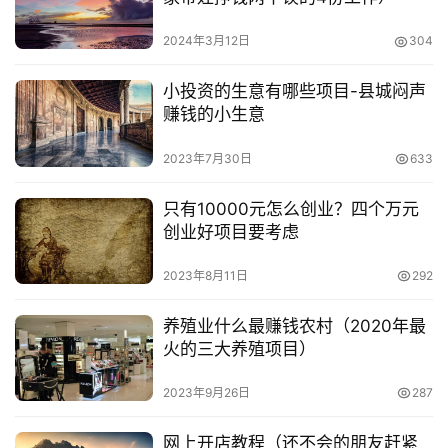
视
2024年3月12日
304
频
号
小投资的生意有哪些项目-县城闷声
赚钱的小生意
淘
2023年7月30日
633
宝
分
只有10000元怎么创业？四个万元
享
创业好项目要考虑
2023年8月11日
292
养殖业什么最赚钱农村（2020年最
火的三大养殖项目）
2023年9月26日
287
网上开店教程（还不会的朋友赶紧