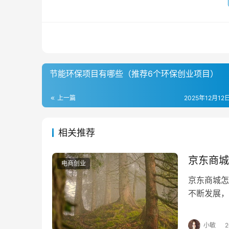
　　近期，爱分析与淘金云客服创始人/董
通，现将核心内容分享如下。
　　作为客服外包平台，解决企业客服人员
　　爱分析：公司到目前为止经历了哪些发
节能环保项目有哪些（推荐6个环保创业项目）
　　向业锋：淘金云客服由千行集团内部孵
上一篇
2025年12月12日
很大需求，但是在客服招聘上面临一些挑战，一
平台。
相关推荐
　　2015年我们正式开始筹备淘金云客服，
是靠自己逐步摸索。
京东商城
电商创业
京东商城
　　到2017年我们的产品就比较成熟了，
不断发展，
家以上。
等。不过想
　　爱分析：淘金云客服提供哪几类服务？
小敏