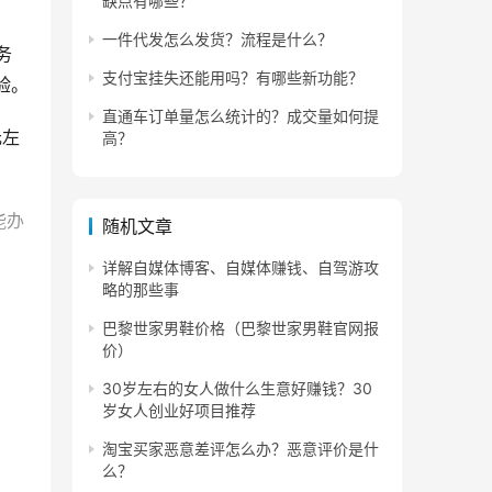
缺点有哪些？
一件代发怎么发货？流程是什么？
务
支付宝挂失还能用吗？有哪些新功能？
验。
直通车订单量怎么统计的？成交量如何提
元左
高？
能办
随机文章
详解自媒体博客、自媒体赚钱、自驾游攻
略的那些事
单前
巴黎世家男鞋价格（巴黎世家男鞋官网报
价）
30岁左右的女人做什么生意好赚钱？30
岁女人创业好项目推荐
淘宝买家恶意差评怎么办？恶意评价是什
么？