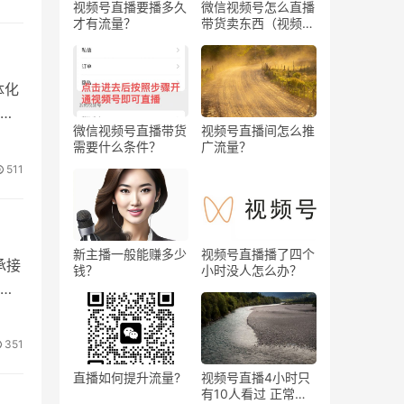
视频号直播要播多久
微信视频号怎么直播
才有流量？
带货卖东西（视频号
是按
0粉丝可以卖货吗）
体化
务刚
标
微信视频号直播带货
视频号直播间怎么推
需要什么条件？
广流量？
511
求的
新主播一般能赚多少
视频号直播播了四个
承接
钱？
小时没人怎么办？
351
直播如何提升流量?
视频号直播4小时只
有10人看过 正常