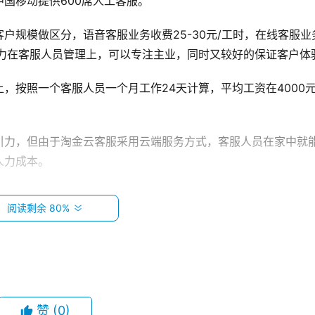
国移动提供600席人工客服。
户规模做区分，语音客服业务收费25-30元/工时，在线客服业
间精力在客服人员管理上，可以专注主业，同时又较好的保证客户体
，按照一个客服人员一个月工作24天计算，平均工资在4000
引力，但由于淘金云客服采用云端服务方式，客服人员在家中就
人力成本。
入平台后，淘金云客服会对其进行2周左右的基础培训，正式接
阅读剩余 80%
，确保服务质量能够满足客户需求。
团队，其中超过一半是研发人员。
成上海挚信资本领投的数千万元A轮融资，累计融资过亿元。
赞
(0)