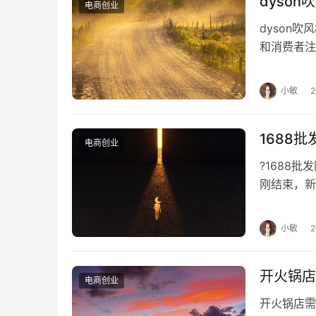
dyso
　　向业锋：我们现在团队有150人，其中线
电商创业
右。
dyson
和消费者注
　　2018年计划做到300人，但销售人
方式，帮助
求，比如我们开发了一个自动报价系统，销售的
小敏
　　服务大、中、小型客户，平台模式是关
1688
　　爱分析：不同规模的客户需求是否有差
电商创业
?1688
　　向业锋：不管多大规模达的客户，我们
刚结束，新
这种模式下我们不按客户规模做区分，但是平台
竟成为假货
　　不同客户之间的差别主要体现在坐席需
小敏
需要上百个坐席；有的客户要求从早上8点服务到
开火锅店
电商创业
　　客户只需要提需求，我们会帮他安排好
开火锅店