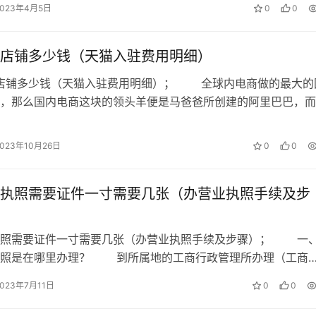
？
2023年4月5日
0
0
要求平台上的客服必须是职业专科以上。
店铺多少钱（天猫入驻费用明细）
员？
猫店铺多少钱（天猫入驻费用明细）； 全球内电商做的最大的
，那么国内电商这块的领头羊便是马爸爸所创建的阿里巴巴，而
需求匹配相应客服人员，匹配标签包括客服人员擅长行业、服务
旗下的天猫则是一张绝对的王牌。随…
2023年10月26日
0
0
客服如何确保客服人员的忠诚度？
把这当成一份职业，平台上90%的客服每天工作8小时，每个
执照需要证件一寸需要几张（办营业执照手续及步
执照需要证件一寸需要几张（办营业执照手续及步骤）； 一
需要多长时间？
执照是在哪里办理？ 到所属地的工商行政管理所办理（工商
如果您没时间去办理，那么可以叫代…
做到7天上线。
2023年7月11日
0
0
客服系统，我们可以直接把客服系统对接过来，这部分难度不大