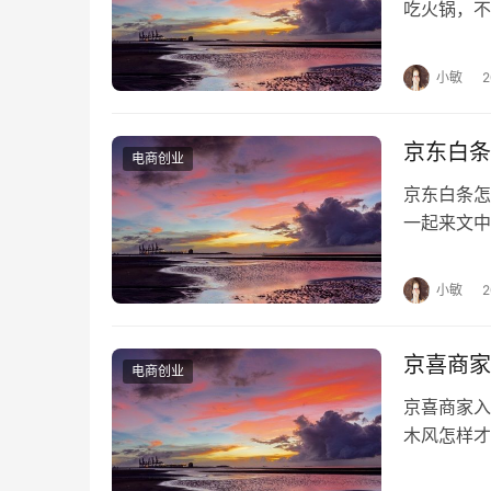
　　不过近期我们会调整收费方式，由按工
吃火锅，
计算出每次服务的价格。
前景好吗？
小敏
　　爱分析：为什么转变为按接待量收费？
　　向业锋：因为按工时计费的方式对服务
京东白条
电商创业
单更多，收入相应也更高。
京东白条
　　还有就是客户也更喜欢灵活的客服配置
一起来文中
吗，以便更
　　爱分析：客服人员的工资在什么水品？
小敏
　　向业锋：我们的客服分为语音客服和在
的工资能达到4500-5000元，在线客服工资低些
京喜商家
电商创业
京喜商家
　　现在客服人员之间收入差距没有拉开，
木风怎样才
标，高绩效的客服人员能拿到6000元以上。
京喜，开