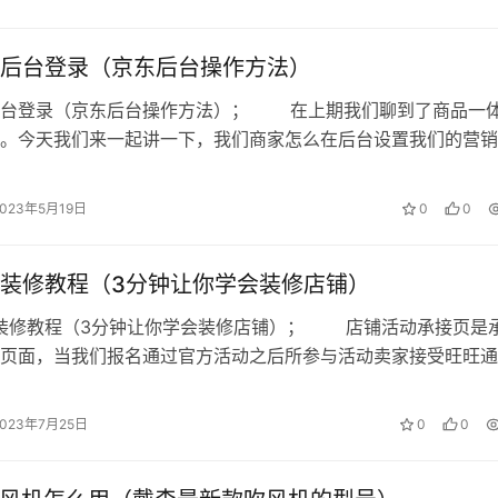
是分为售前和售后，售前偏销售环节、售后偏服务环节；第二种
后台登录（京东后台操作方法）
后台登录（京东后台操作方法）； 在上期我们聊到了商品一
就是为AI公司提供打标服务，按照标注的数据量收费，这块业
。今天我们来一起讲一下，我们商家怎么在后台设置我们的营销
场，未来前景很大。
销标签绑定 我们可以在商品…
群体？
2023年5月19日
0
0
淘宝上的电商算一类，移动联通这样的运营商算一类，有外呼需
装修教程（3分钟让你学会装修店铺）
做标注AI公司。
面装修教程（3分钟让你学会装修店铺）； 店铺活动承接页是
页面，当我们报名通过官方活动之后所参与活动卖家接受旺旺通
置店铺活动承接页，像五一大促、中…
个月在搜索引擎上投入大概30万左右。
2023年7月25日
0
0
上有什么扩张计划？