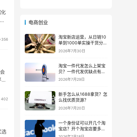
单左
吗？
据化
活
电商创业
需
淘宝新店运营，从日销10
356
单到1000单实操干货分
享！
2026年7月30日
淘宝一件代发怎么上架宝
贝？一件代发优缺点有哪
晚会
少，
些？
平台
2026年7月29日
新手怎么从1688拿货？怎
可能
402
么找优质货源？
2026年7月20日
一个身份证可以开几个淘
宝店？开个淘宝店要多少
优选
钱？
2026年7月18日