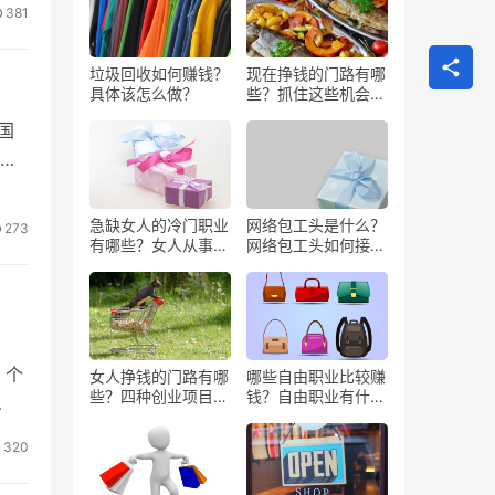
381
垃圾回收如何赚钱？
现在挣钱的门路有哪
具体该怎么做？
些？抓住这些机会闷
声发大财
国
属
能力
急缺女人的冷门职业
网络包工头是什么？
273
有哪些？女人从事哪
网络包工头如何接业
些工作更赚钱？
务？
月上
、个
女人挣钱的门路有哪
哪些自由职业比较赚
些？四种创业项目推
钱？自由职业有什么
荐
好处？
320
，也