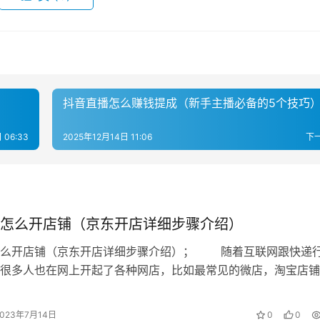
事长向业锋先生就淘金云客服产品结构、业务模式、行业情况进行
招聘痛点
展历程？
抖音直播怎么赚钱提成（新手主播必备的5个技巧
化，千行集团此前从事数字产品电商服务，由于交易量大，对客
 06:33
2025年12月14日 11:06
下
是客服难招，二是人员流动性大，所以想做一个解决企业同样痛
到2016年3月版本上线，因为我们做的事情并没有先例可循，初
怎么开店铺（京东开店详细步骤介绍）
怎么开店铺（京东开店详细步骤介绍）； 随着互联网跟快递
从培训到云端管理环节都有很大进展，现在每个月新增客户平均在1
很多人也在网上开起了各种网店，比如最常见的微店，淘宝店铺
要开大，那么更好的方法就是开一家商…
2023年7月14日
0
0