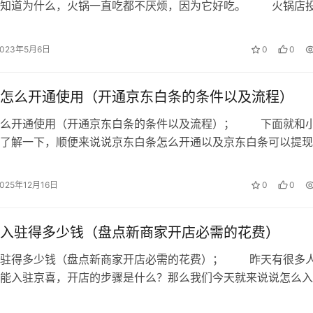
时收费转变为按接待量收费，也就是评估客户的工作量，然后由
不知道为什么，火锅一直吃都不厌烦，因为它好吃。 火锅店
火锅店在我国餐饮市场上一直发展…
2023年5月6日
0
0
质量没有区分度，我们想改变这种模式，让能力更强的客服人员
怎么开通使用（开通京东白条的条件以及流程）
怎么开通使用（开通京东白条的条件以及流程）； 下面就和
方式。
了解一下，顺便来说说京东白条怎么开通以及京东白条可以提现
好的使用京东app。 一、京东…
2025年12月16日
0
0
线客服，语音客服工资更高，如果一个客服人员一个月干满24天
在3500-4000元。平均下来一个客服工资在4000元左右。
入驻得多少钱（盘点新商家开店必需的花费）
入驻得多少钱（盘点新商家开店必需的花费）； 昨天有很多
是因为现在仍按工时计价，我们新版本上线之后会以接待量为考
能入驻京喜，开店的步骤是什么？那么我们今天就来说说怎么入
店的步骤有哪些。 京喜入驻需要…