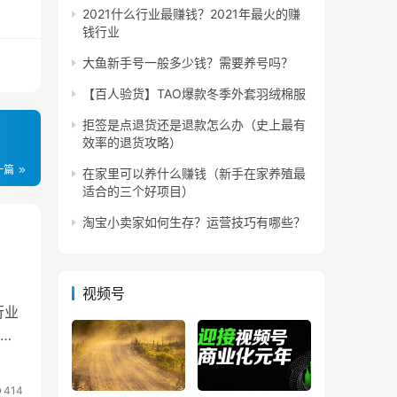
沟
2021什么行业最赚钱？2021年最火的赚
钱行业
大鱼新手号一般多少钱？需要养号吗？
【百人验货】TAO爆款冬季外套羽绒棉服
拒签是点退货还是退款怎么办（史上最有
）
效率的退货攻略）
服有
一篇
在家里可以养什么赚钱（新手在家养殖最
点的
适合的三个好项目）
淘宝小卖家如何生存？运营技巧有哪些？
期都
视频号
行业
00
414