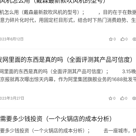
n吹风机怎么用（戴森最新款吹风机的型号）
上销售加线下BD一共15人。每个销售人员，每个月大概成交10
吹风机怎么用（戴森最新款吹风机的型号）； ，目的在于在数
意力碎片化时代，用固定栏目形式，结合时下热门消费趋势、生
员没有太大的调整计划，因为我希望通过系统手段解决很多销售环节
品牌孵化新产品，协助品牌培养…
需求会越来越少。
2023年6月12日
0
0
键
批发网里面的东西是真的吗（全面评测其产品可信度）
别？
批发网里面的东西是真的吗（全面评测其产品可信度）； 3.15
都按照工时收费，客户招的客服多收费就贵，招的客服少收费就
京报就再次曝出惊天内幕，作为阿里集团旗舰业务的1688批发
上确实中小企业多些。
的集散地，假货经此流…
求数量和具体服务时间上，有的客户可能只需要几个坐席，有的
2023年3月27日
0
0
晚上8点，有的要求24小时服务。
需要多少钱投资（一个火锅店的成本分析）
人员，按照工时收费。
需要多少钱投资（一个火锅店的成本分析）； 去一座城市，