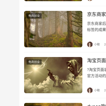
　　向业锋：我们有不同的分类方式，一种
接待方式划分，分为语音客服和在线客服。
京东商家
电商创业
京东商家
　　还有一种服务独立于两种划分方式之外，
标签的成果
刚开始，占比还比较小，但我判断这是个新增市
签？ 营
　　爱分析：淘金云客服主要面向哪些客户
小敏
　　向业锋：我们的客群跨度很大。天猫、
淘宝页面
企业算一类，最后一类是需要为语音、文本、图片
电商创业
?淘宝页
　　爱分析：公司有哪些获客渠道？
官方活动的
知，要求设
　　向业锋：我们主要通过搜索引擎获客，每
小敏
　　爱分析：现在团队规模有多大？在人员