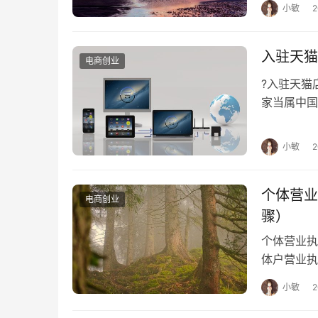
　　爱分析：淘金云客服如何筛选客服人员
小敏
　　向业锋：主要依靠文凭进行筛选，我们
入驻天猫
电商创业
　　爱分析：如何为客户分配合适的客服人
?入驻天
家当属中国
　　向业锋：客户进来之后我们会按照客户
于阿里巴巴
等。
小敏
　　爱分析：作为一个撮合的平台，淘金云
　　向业锋：其实有很多我们平台上的客服都
个体营业
电商创业
班20天以上。
骤）
个体营业
　　爱分析：服务一个客户，做好前期配置
体户营业
局）。 
　　向业锋：这个过程比较快，我们一般能
小敏
　　首先是系统的对接，如果商家有现成的