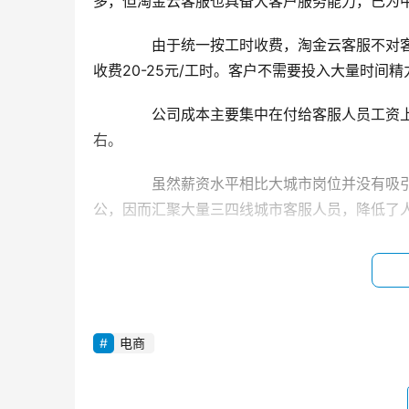
多，但淘金云客服也具备大客户服务能力，已为中
　　由于统一按工时收费，淘金云客服不对客
收费20-25元/工时。客户不需要投入大量时
　　公司成本主要集中在付给客服人员工资上
右。
　　虽然薪资水平相比大城市岗位并没有吸
公，因而汇聚大量三四线城市客服人员，降低了
　　为保证服务质量，客服人员经过审核进
还会根据客户业务特点进行3天左右的岗前培训
　　到目前为止，淘金云客服已经有150人
电商
　　就在2018年2月，淘金云客服宣布完