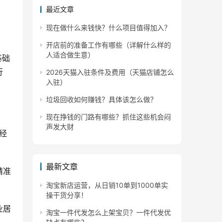
最近文章
现在做什么来钱快？什么项目值得加入？
开店前的准备工作有哪些（详解什么样的
人适合做生意）
基础
行
2026天猫入驻条件及费用（天猫店铺怎么
入驻）
垃圾回收如何赚钱？具体该怎么做？
现在挣钱的门路有哪些？抓住这些机会闷
声发大财
经
最新文章
精准
淘宝新店运营，从日销10单到1000单实
操干货分享！
业居
淘宝一件代发怎么上架宝贝？一件代发优