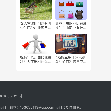
女人挣钱的门路有哪
哪些自由职业比较赚
些？四种创业项目推
钱？自由职业有什么
荐
好处？
租赁什么东西比较暴
b站博主用什么录视
利？现在出租什么更
频？如何将流量变
有市场？
现？
8016651号-5
|
箱：153055113@qq.com 我们会及时删除。