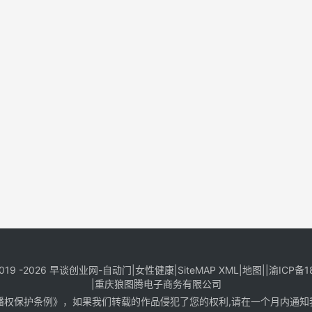
019 -2026
早谈创业网
-
自动门
|
女性健康
|
SiteMAP XML
|
地图
||
渝ICP备1
|
重庆狼图腾电子商务有限公司
保护条例》，如果我们转载的作品侵犯了您的权利,请在一个月内通知我们，邮