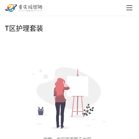
首
T区护理套装
页
小
本
创
业
兼
职
项
目
电
商
投稿