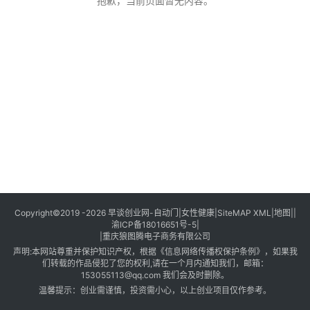
创
抱歉，当前页面暂无内容。
业
创
业
项
目
视
频
号
淘
Copyright©2019 -2026
早谈创业网
-
自动门
|
女性健康
|
SiteMAP XML
|
地图
||
渝ICP备18016651号-5
|
宝
|
重庆狼图腾电子商务有限公司
分
声明:本网站尊重并保护知识产权，根据《信息网络传播权保护条例》，如果我
享
们转载的作品侵犯了您的权利,请在一个月内通知我们，邮箱：
153055113@qq.com 我们会及时删除。
温馨提示：创业需谨慎，投资需小心，以上创业项目仅作参考。