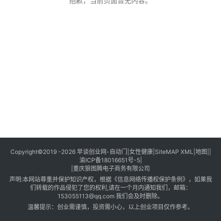
创
抱歉，当前页面暂无内容。
业
创
业
项
目
视
频
号
淘
Copyright©2019 -2026
早谈创业网
-
自动门
|
女性健康
|
SiteMAP XML
|
地图
||
渝ICP备18016651号-5
|
宝
|
重庆狼图腾电子商务有限公司
分
声明:本网站尊重并保护知识产权，根据《信息网络传播权保护条例》，如果我
享
们转载的作品侵犯了您的权利,请在一个月内通知我们，邮箱：
153055113@qq.com 我们会及时删除。
温馨提示：创业需谨慎，投资需小心，以上创业项目仅作参考。