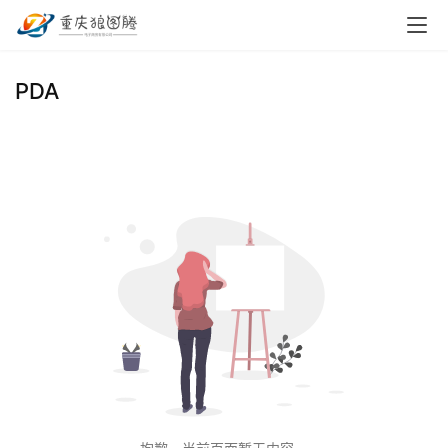
首
PDA
页
小
本
创
业
兼
职
项
目
电
商
投稿