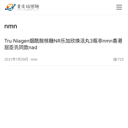
首
nmn
页
Tru Niagen烟酰胺核糖NR乐加欣焕活丸3瓶非nmn香港
小
屈臣氏同款nad
本
创
2021年1月29日
nmn
723
业
兼
职
项
目
电
商
投稿