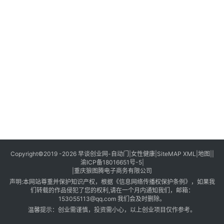
创
业
创
业
项
目
视
频
号
淘
Copyright©2019 -2026
早谈创业网
-
自动门
|
女性健康
|
SiteMAP XML
|
地图
||
渝ICP备18016651号-5
|
宝
|
重庆狼图腾电子商务有限公司
分
声明:本网站尊重并保护知识产权，根据《信息网络传播权保护条例》，如果我
享
们转载的作品侵犯了您的权利,请在一个月内通知我们，邮箱：
153055113@qq.com 我们会及时删除。
温馨提示：创业需谨慎，投资需小心，以上创业项目仅作参考。