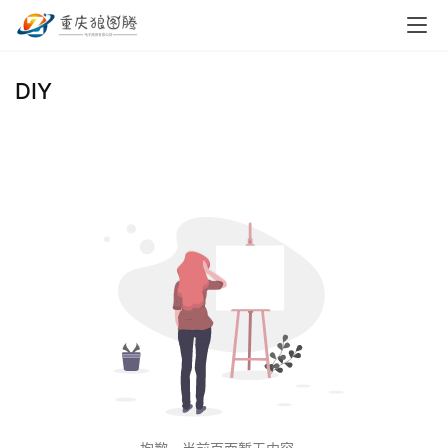
首
DIY
页
小
本
创
业
兼
职
项
目
电
商
投稿