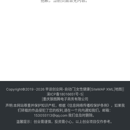
创
抱歉，当前页面暂无内容。
业
创
业
项
目
视
频
号
淘
Copyright©2019 -2026
早谈创业网
-
自动门
|
女性健康
|
SiteMAP XML
|
地图
||
渝ICP备18016651号-5
|
宝
|
重庆狼图腾电子商务有限公司
分
声明:本网站尊重并保护知识产权，根据《信息网络传播权保护条例》，如果我
享
们转载的作品侵犯了您的权利,请在一个月内通知我们，邮箱：
153055113@qq.com 我们会及时删除。
温馨提示：创业需谨慎，投资需小心，以上创业项目仅作参考。