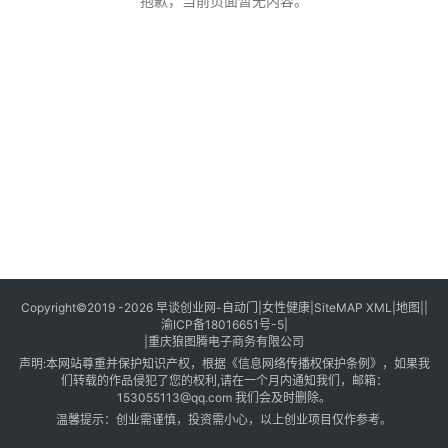
创
抱歉，当前页面暂无内容。
业
创
业
项
目
视
频
号
淘
Copyright©2019 -2026
早谈创业网
-
自动门
|
女性健康
|
SiteMAP XML
|
地图
||
渝ICP备18016651号-5
|
宝
|
重庆狼图腾电子商务有限公司
分
声明:本网站尊重并保护知识产权，根据《信息网络传播权保护条例》，如果我
享
们转载的作品侵犯了您的权利,请在一个月内通知我们，邮箱：
153055113@qq.com
我们会及时删除。
温馨提示：创业需谨慎，投资需小心，以上创业项目仅作参考。