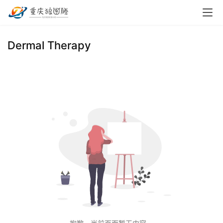
首
Dermal Therapy
页
小
本
创
业
兼
职
项
目
电
商
投稿