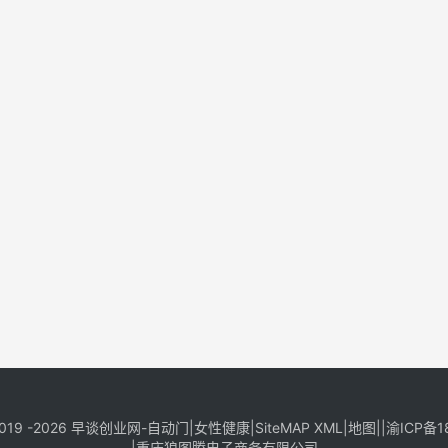
019 -2026
早谈创业网
-
自动门
|
女性健康
|
SiteMAP XML
|
地图
||
渝ICP备1
|
重庆狼图腾电子商务有限公司