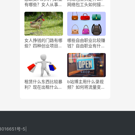
有哪些？女人从事哪
网络包工头如何接业
些工作更赚钱？
务？
女人挣钱的门路有哪
哪些自由职业比较赚
些？四种创业项目推
钱？自由职业有什么
荐
好处？
租赁什么东西比较暴
b站博主用什么录视
利？现在出租什么更
频？如何将流量变
有市场？
现？
8016651号-5
|